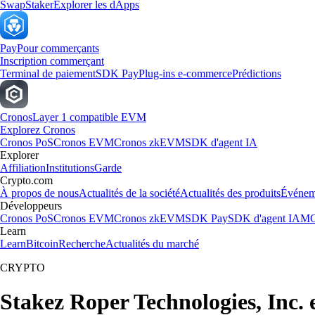
Swap
Staker
Explorer les dApps
Pay
Pour commerçants
Inscription commerçant
Terminal de paiement
SDK Pay
Plug-ins e-commerce
Prédictions
Cronos
Layer 1 compatible EVM
Explorez Cronos
Cronos PoS
Cronos EVM
Cronos zkEVM
SDK d'agent IA
Explorer
Affiliation
Institutions
Garde
Crypto.com
À propos de nous
Actualités de la société
Actualités des produits
Événem
Développeurs
Cronos PoS
Cronos EVM
Cronos zkEVM
SDK Pay
SDK d'agent IA
MC
Learn
Learn
Bitcoin
Recherche
Actualités du marché
CRYPTO
Stakez Roper Technologies, Inc.