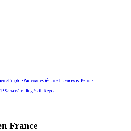
ents
Emplois
Partenaires
Sécurité
Licences & Permis
P Servers
Trading Skill Repo
 en France