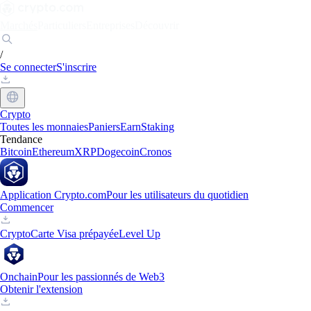
Marchés
Particuliers
Entreprises
Découvrir
/
Se connecter
S'inscrire
Crypto
Toutes les monnaies
Paniers
Earn
Staking
Tendance
Bitcoin
Ethereum
XRP
Dogecoin
Cronos
Application Crypto.com
Pour les utilisateurs du quotidien
Commencer
Crypto
Carte Visa prépayée
Level Up
Onchain
Pour les passionnés de Web3
Obtenir l'extension