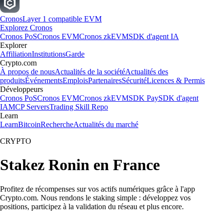
Cronos
Layer 1 compatible EVM
Explorez Cronos
Cronos PoS
Cronos EVM
Cronos zkEVM
SDK d'agent IA
Explorer
Affiliation
Institutions
Garde
Crypto.com
À propos de nous
Actualités de la société
Actualités des
produits
Événements
Emplois
Partenaires
Sécurité
Licences & Permis
Développeurs
Cronos PoS
Cronos EVM
Cronos zkEVM
SDK Pay
SDK d'agent
IA
MCP Servers
Trading Skill Repo
Learn
Learn
Bitcoin
Recherche
Actualités du marché
CRYPTO
Stakez Ronin en France
Profitez de récompenses sur vos actifs numériques grâce à l'app
Crypto.com. Nous rendons le staking simple : développez vos
positions, participez à la validation du réseau et plus encore.