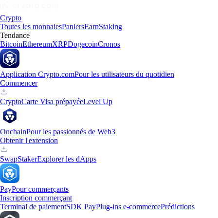
Crypto
Toutes les monnaies
Paniers
Earn
Staking
Tendance
Bitcoin
Ethereum
XRP
Dogecoin
Cronos
Application Crypto.com
Pour les utilisateurs du quotidien
Commencer
Crypto
Carte Visa prépayée
Level Up
Onchain
Pour les passionnés de Web3
Obtenir l'extension
Swap
Staker
Explorer les dApps
Pay
Pour commerçants
Inscription commerçant
Terminal de paiement
SDK Pay
Plug-ins e-commerce
Prédictions