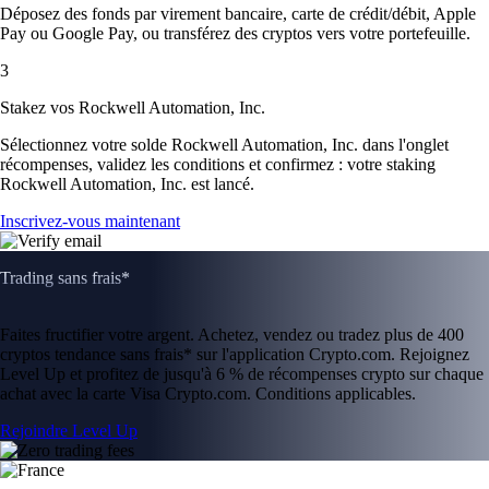
Déposez des fonds par virement bancaire, carte de crédit/débit, Apple
Pay ou Google Pay, ou transférez des cryptos vers votre portefeuille.
3
Stakez vos Rockwell Automation, Inc.
Sélectionnez votre solde Rockwell Automation, Inc. dans l'onglet
récompenses, validez les conditions et confirmez : votre staking
Rockwell Automation, Inc. est lancé.
Inscrivez-vous maintenant
Trading sans frais*
Faites fructifier votre argent. Achetez, vendez ou tradez plus de 400
cryptos tendance sans frais* sur l'application Crypto.com. Rejoignez
Level Up et profitez de jusqu'à 6 % de récompenses crypto sur chaque
achat avec la carte Visa Crypto.com. Conditions applicables.
Rejoindre Level Up