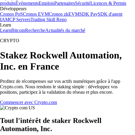
produits
Événements
Emplois
Partenaires
Sécurité
Licences & Permis
Développeurs
Cronos PoS
Cronos EVM
Cronos zkEVM
SDK Pay
SDK d'agent
IA
MCP Servers
Trading Skill Repo
Learn
Learn
Bitcoin
Recherche
Actualités du marché
CRYPTO
Stakez Rockwell Automation,
Inc. en France
Profitez de récompenses sur vos actifs numériques grâce à l'app
Crypto.com. Nous rendons le staking simple : développez vos
positions, participez à la validation du réseau et plus encore.
Commencer avec Crypto.com
Tout l'intérêt de staker Rockwell
Automation, Inc.