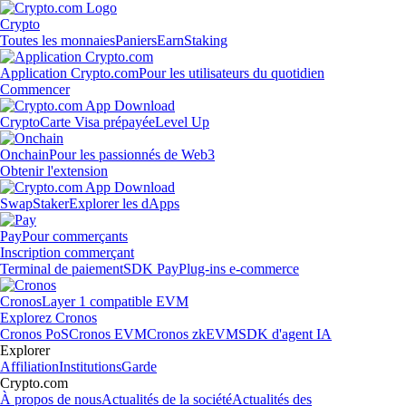
Crypto
Toutes les monnaies
Paniers
Earn
Staking
Application Crypto.com
Pour les utilisateurs du quotidien
Commencer
Crypto
Carte Visa prépayée
Level Up
Onchain
Pour les passionnés de Web3
Obtenir l'extension
Swap
Staker
Explorer les dApps
Pay
Pour commerçants
Inscription commerçant
Terminal de paiement
SDK Pay
Plug-ins e-commerce
Cronos
Layer 1 compatible EVM
Explorez Cronos
Cronos PoS
Cronos EVM
Cronos zkEVM
SDK d'agent IA
Explorer
Affiliation
Institutions
Garde
Crypto.com
À propos de nous
Actualités de la société
Actualités des