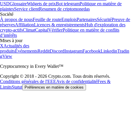
USD
Glossaire
Widgets de prix
Bot telegram
Politique en matière de
plaintes
Service client
Resumen de criptomonedas
Société
À propos de nous
Feuille de route
Emplois
Partenaires
Sécurité
Preuve de
réserves
Affiliation
Licences & enregistrements
Hub d'exploration des
crypto-actifs
Climat
Capital
Vérifier
Politique en matière de conflits
d’intérêts
Mises à jour
X
Actualités des
produits
Événements
Reddit
Discord
Instagram
Facebook
Linkedin
Tradin
gView
Cryptocurrency in Every Wallet™
Copyright © 2018 - 2026 Crypto.com. Tous droits réservés.
Conditions générales de l'EEE
Avis de confidentialité
Fees &
Limits
Statut
Préférences en matière de cookies