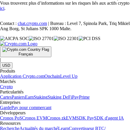
Vous trouverez plus d’informations sur les risques liés aux actifs crypto
ici
.
Contact :
chat.crypto.com
| Bureau : Level 7, Spinola Park, Triq Mikiel
Ang Borg, St Julians SPK 1000 Malte.
Français
|
USD
Produits
Application Crypto.com
Onchain
Level Up
Marchés
Crypto
Particularités
Cartes
Paniers
Earn
Staking
Staking DeFi
Pay
Prime
Entreprises
Garde
Pay pour commerçant
Développeurs
Cronos PoS
Cronos EVM
Cronos zkEVM
SDK Pay
SDK d'agent IA
Ressources
Recherche
Actualités du marché
Learn
Convertisseur BTC/