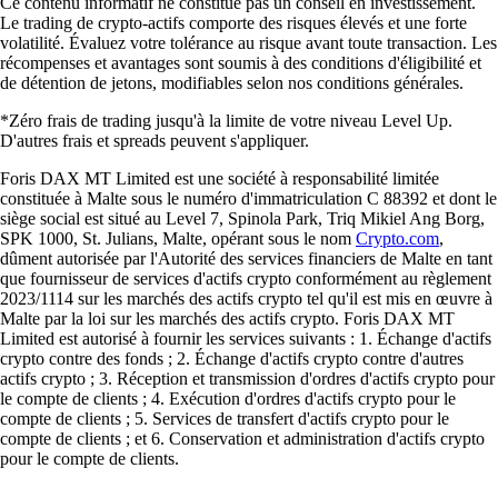
Ce contenu informatif ne constitue pas un conseil en investissement.
Le trading de crypto-actifs comporte des risques élevés et une forte
volatilité. Évaluez votre tolérance au risque avant toute transaction. Les
récompenses et avantages sont soumis à des conditions d'éligibilité et
de détention de jetons, modifiables selon nos conditions générales.
*Zéro frais de trading jusqu'à la limite de votre niveau Level Up.
D'autres frais et spreads peuvent s'appliquer.
Foris DAX MT Limited est une société à responsabilité limitée
constituée à Malte sous le numéro d'immatriculation C 88392 et dont le
siège social est situé au Level 7, Spinola Park, Triq Mikiel Ang Borg,
SPK 1000, St. Julians, Malte, opérant sous le nom
Crypto.com
,
dûment autorisée par l'Autorité des services financiers de Malte en tant
que fournisseur de services d'actifs crypto conformément au règlement
2023/1114 sur les marchés des actifs crypto tel qu'il est mis en œuvre à
Malte par la loi sur les marchés des actifs crypto. Foris DAX MT
Limited est autorisé à fournir les services suivants : 1. Échange d'actifs
crypto contre des fonds ; 2. Échange d'actifs crypto contre d'autres
actifs crypto ; 3. Réception et transmission d'ordres d'actifs crypto pour
le compte de clients ; 4. Exécution d'ordres d'actifs crypto pour le
compte de clients ; 5. Services de transfert d'actifs crypto pour le
compte de clients ; et 6. Conservation et administration d'actifs crypto
pour le compte de clients.