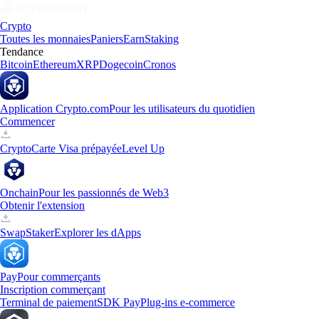
Crypto
Toutes les monnaies
Paniers
Earn
Staking
Tendance
Bitcoin
Ethereum
XRP
Dogecoin
Cronos
Application Crypto.com
Pour les utilisateurs du quotidien
Commencer
Crypto
Carte Visa prépayée
Level Up
Onchain
Pour les passionnés de Web3
Obtenir l'extension
Swap
Staker
Explorer les dApps
Pay
Pour commerçants
Inscription commerçant
Terminal de paiement
SDK Pay
Plug-ins e-commerce