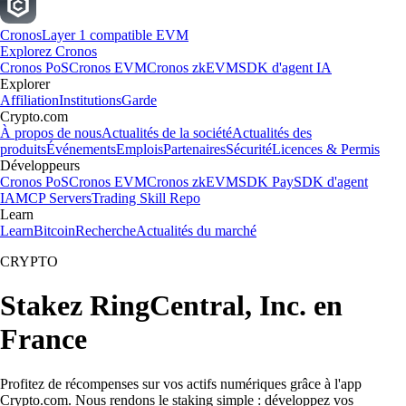
Cronos
Layer 1 compatible EVM
Explorez Cronos
Cronos PoS
Cronos EVM
Cronos zkEVM
SDK d'agent IA
Explorer
Affiliation
Institutions
Garde
Crypto.com
À propos de nous
Actualités de la société
Actualités des
produits
Événements
Emplois
Partenaires
Sécurité
Licences & Permis
Développeurs
Cronos PoS
Cronos EVM
Cronos zkEVM
SDK Pay
SDK d'agent
IA
MCP Servers
Trading Skill Repo
Learn
Learn
Bitcoin
Recherche
Actualités du marché
CRYPTO
Stakez RingCentral, Inc. en
France
Profitez de récompenses sur vos actifs numériques grâce à l'app
Crypto.com. Nous rendons le staking simple : développez vos