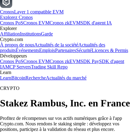
Cronos
Layer 1 compatible EVM
Explorez Cronos
Cronos PoS
Cronos EVM
Cronos zkEVM
SDK d'agent IA
Explorer
Affiliation
Institutions
Garde
Crypto.com
À propos de nous
Actualités de la société
Actualités des
produits
Événements
Emplois
Partenaires
Sécurité
Licences & Permis
Développeurs
Cronos PoS
Cronos EVM
Cronos zkEVM
SDK Pay
SDK d'agent
IA
MCP Servers
Trading Skill Repo
Learn
Learn
Bitcoin
Recherche
Actualités du marché
CRYPTO
Stakez Rambus, Inc. en France
Profitez de récompenses sur vos actifs numériques grâce à l'app
Crypto.com. Nous rendons le staking simple : développez vos
positions, participez à la validation du réseau et plus encore.