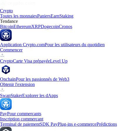
Crypto
Toutes les monnaies
Paniers
Earn
Staking
Tendance
Bitcoin
Ethereum
XRP
Dogecoin
Cronos
Application Crypto.com
Pour les utilisateurs du quotidien
Commencer
Crypto
Carte Visa prépayée
Level Up
Onchain
Pour les passionnés de Web3
Obtenir l'extension
Swap
Staker
Explorer les dApps
Pay
Pour commerçants
Inscription commerçant
Terminal de paiement
SDK Pay
Plug-ins e-commerce
Prédictions