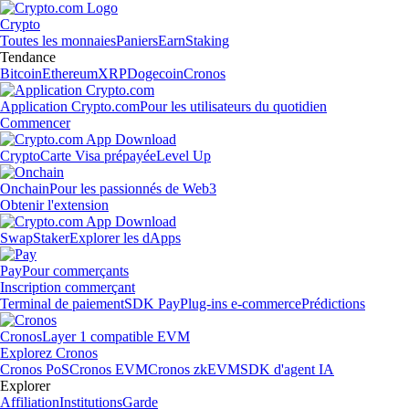
Crypto
Toutes les monnaies
Paniers
Earn
Staking
Tendance
Bitcoin
Ethereum
XRP
Dogecoin
Cronos
Application Crypto.com
Pour les utilisateurs du quotidien
Commencer
Crypto
Carte Visa prépayée
Level Up
Onchain
Pour les passionnés de Web3
Obtenir l'extension
Swap
Staker
Explorer les dApps
Pay
Pour commerçants
Inscription commerçant
Terminal de paiement
SDK Pay
Plug-ins e-commerce
Prédictions
Cronos
Layer 1 compatible EVM
Explorez Cronos
Cronos PoS
Cronos EVM
Cronos zkEVM
SDK d'agent IA
Explorer
Affiliation
Institutions
Garde