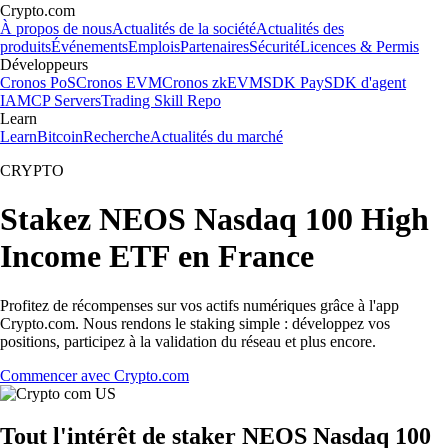
Crypto.com
À propos de nous
Actualités de la société
Actualités des
produits
Événements
Emplois
Partenaires
Sécurité
Licences & Permis
Développeurs
Cronos PoS
Cronos EVM
Cronos zkEVM
SDK Pay
SDK d'agent
IA
MCP Servers
Trading Skill Repo
Learn
Learn
Bitcoin
Recherche
Actualités du marché
CRYPTO
Stakez NEOS Nasdaq 100 High
Income ETF en France
Profitez de récompenses sur vos actifs numériques grâce à l'app
Crypto.com. Nous rendons le staking simple : développez vos
positions, participez à la validation du réseau et plus encore.
Commencer avec Crypto.com
Tout l'intérêt de staker NEOS Nasdaq 100