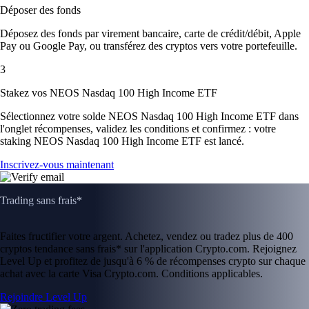
Déposer des fonds
Déposez des fonds par virement bancaire, carte de crédit/débit, Apple
Pay ou Google Pay, ou transférez des cryptos vers votre portefeuille.
3
Stakez vos NEOS Nasdaq 100 High Income ETF
Sélectionnez votre solde NEOS Nasdaq 100 High Income ETF dans
l'onglet récompenses, validez les conditions et confirmez : votre
staking NEOS Nasdaq 100 High Income ETF est lancé.
Inscrivez-vous maintenant
Trading sans frais*
Faites fructifier votre argent. Achetez, vendez ou tradez plus de 400
cryptos tendance sans frais* sur l'application Crypto.com. Rejoignez
Level Up et profitez de jusqu'à 6 % de récompenses crypto sur chaque
achat avec la carte Visa Crypto.com. Conditions applicables.
Rejoindre Level Up