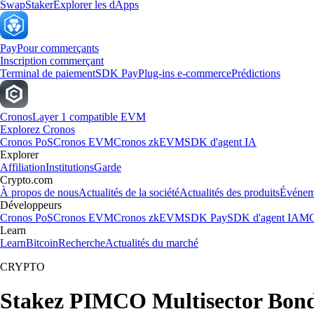
Swap
Staker
Explorer les dApps
Pay
Pour commerçants
Inscription commerçant
Terminal de paiement
SDK Pay
Plug-ins e-commerce
Prédictions
Cronos
Layer 1 compatible EVM
Explorez Cronos
Cronos PoS
Cronos EVM
Cronos zkEVM
SDK d'agent IA
Explorer
Affiliation
Institutions
Garde
Crypto.com
À propos de nous
Actualités de la société
Actualités des produits
Événem
Développeurs
Cronos PoS
Cronos EVM
Cronos zkEVM
SDK Pay
SDK d'agent IA
MC
Learn
Learn
Bitcoin
Recherche
Actualités du marché
CRYPTO
Stakez PIMCO Multisector Bond