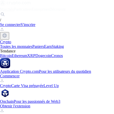
Marchés
Particuliers
Entreprises
Découvrir
/
Se connecter
S'inscrire
Crypto
Toutes les monnaies
Paniers
Earn
Staking
Tendance
Bitcoin
Ethereum
XRP
Dogecoin
Cronos
Application Crypto.com
Pour les utilisateurs du quotidien
Commencer
Crypto
Carte Visa prépayée
Level Up
Onchain
Pour les passionnés de Web3
Obtenir l'extension