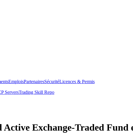
ents
Emplois
Partenaires
Sécurité
Licences & Permis
P Servers
Trading Skill Repo
 Active Exchange-Traded Fund 