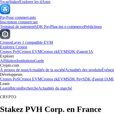
Swap
Staker
Explorer les dApps
Pay
Pour commerçants
Inscription commerçant
Terminal de paiement
SDK Pay
Plug-ins e-commerce
Prédictions
Cronos
Layer 1 compatible EVM
Explorez Cronos
Cronos PoS
Cronos EVM
Cronos zkEVM
SDK d'agent IA
Explorer
Affiliation
Institutions
Garde
Crypto.com
À propos de nous
Actualités de la société
Actualités des produits
Événem
Développeurs
Cronos PoS
Cronos EVM
Cronos zkEVM
SDK Pay
SDK d'agent IA
MC
Learn
Learn
Bitcoin
Recherche
Actualités du marché
CRYPTO
Stakez PVH Corp. en France