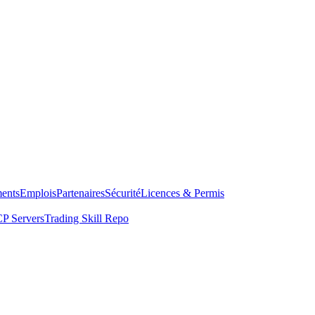
ents
Emplois
Partenaires
Sécurité
Licences & Permis
P Servers
Trading Skill Repo