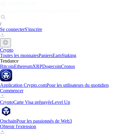
Marchés
Particuliers
Entreprises
Découvrir
/
Se connecter
S'inscrire
Crypto
Toutes les monnaies
Paniers
Earn
Staking
Tendance
Bitcoin
Ethereum
XRP
Dogecoin
Cronos
Application Crypto.com
Pour les utilisateurs du quotidien
Commencer
Crypto
Carte Visa prépayée
Level Up
Onchain
Pour les passionnés de Web3
Obtenir l'extension