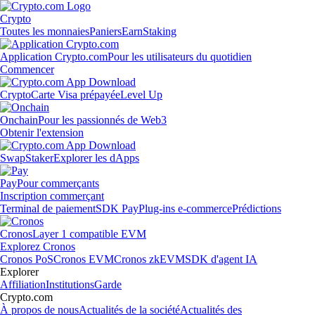
Crypto
Toutes les monnaies
Paniers
Earn
Staking
Application Crypto.com
Pour les utilisateurs du quotidien
Commencer
Crypto
Carte Visa prépayée
Level Up
Onchain
Pour les passionnés de Web3
Obtenir l'extension
Swap
Staker
Explorer les dApps
Pay
Pour commerçants
Inscription commerçant
Terminal de paiement
SDK Pay
Plug-ins e-commerce
Prédictions
Cronos
Layer 1 compatible EVM
Explorez Cronos
Cronos PoS
Cronos EVM
Cronos zkEVM
SDK d'agent IA
Explorer
Affiliation
Institutions
Garde
Crypto.com
À propos de nous
Actualités de la société
Actualités des