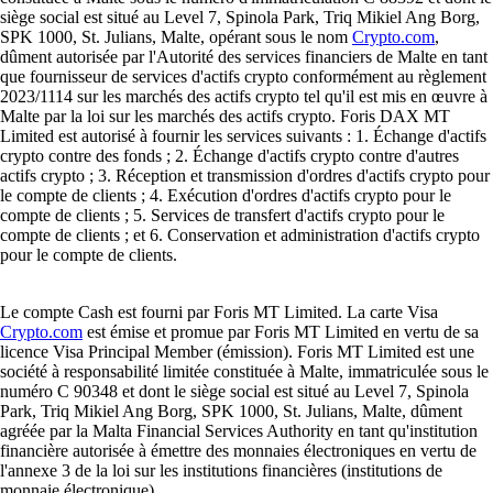
siège social est situé au Level 7, Spinola Park, Triq Mikiel Ang Borg,
SPK 1000, St. Julians, Malte, opérant sous le nom
Crypto.com
,
dûment autorisée par l'Autorité des services financiers de Malte en tant
que fournisseur de services d'actifs crypto conformément au règlement
2023/1114 sur les marchés des actifs crypto tel qu'il est mis en œuvre à
Malte par la loi sur les marchés des actifs crypto. Foris DAX MT
Limited est autorisé à fournir les services suivants : 1. Échange d'actifs
crypto contre des fonds ; 2. Échange d'actifs crypto contre d'autres
actifs crypto ; 3. Réception et transmission d'ordres d'actifs crypto pour
le compte de clients ; 4. Exécution d'ordres d'actifs crypto pour le
compte de clients ; 5. Services de transfert d'actifs crypto pour le
compte de clients ; et 6. Conservation et administration d'actifs crypto
pour le compte de clients.
Le compte Cash est fourni par Foris MT Limited. La carte Visa
Crypto.com
est émise et promue par Foris MT Limited en vertu de sa
licence Visa Principal Member (émission). Foris MT Limited est une
société à responsabilité limitée constituée à Malte, immatriculée sous le
numéro C 90348 et dont le siège social est situé au Level 7, Spinola
Park, Triq Mikiel Ang Borg, SPK 1000, St. Julians, Malte, dûment
agréée par la Malta Financial Services Authority en tant qu'institution
financière autorisée à émettre des monnaies électroniques en vertu de
l'annexe 3 de la loi sur les institutions financières (institutions de
monnaie électronique).