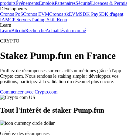
produits
Événements
Emplois
Partenaires
Sécurité
Licences & Permis
Développeurs
Cronos PoS
Cronos EVM
Cronos zkEVM
SDK Pay
SDK d'agent
IA
MCP Servers
Trading Skill Repo
Learn
Learn
Bitcoin
Recherche
Actualités du marché
CRYPTO
Stakez Pump.fun en France
Profitez de récompenses sur vos actifs numériques grâce à l'app
Crypto.com. Nous rendons le staking simple : développez vos
positions, participez à la validation du réseau et plus encore.
Commencer avec Crypto.com
Tout l'intérêt de staker Pump.fun
Générez des récompenses