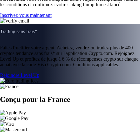
les conditions et confirmez : votre staking Pump.fun est lancé.
Inscrivez-vous maintenant
Trading sans frais*
Faites fructifier votre argent. Achetez, vendez ou tradez plus de 400
cryptos tendance sans frais* sur l'application Crypto.com. Rejoignez
Level Up et profitez de jusqu'à 6 % de récompenses crypto sur chaque
achat avec la carte Visa Crypto.com. Conditions applicables.
Rejoindre Level Up
Conçu pour la France