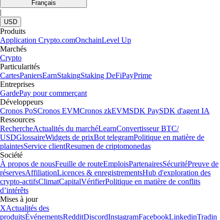
Français
|
USD
Produits
Application Crypto.com
Onchain
Level Up
Marchés
Crypto
Particularités
Cartes
Paniers
Earn
Staking
Staking DeFi
Pay
Prime
Entreprises
Garde
Pay pour commerçant
Développeurs
Cronos PoS
Cronos EVM
Cronos zkEVM
SDK Pay
SDK d'agent IA
Ressources
Recherche
Actualités du marché
Learn
Convertisseur BTC/
USD
Glossaire
Widgets de prix
Bot telegram
Politique en matière de
plaintes
Service client
Resumen de criptomonedas
Société
À propos de nous
Feuille de route
Emplois
Partenaires
Sécurité
Preuve de
réserves
Affiliation
Licences & enregistrements
Hub d'exploration des
crypto-actifs
Climat
Capital
Vérifier
Politique en matière de conflits
d’intérêts
Mises à jour
X
Actualités des
produits
Événements
Reddit
Discord
Instagram
Facebook
Linkedin
Tradin