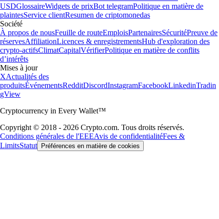
USD
Glossaire
Widgets de prix
Bot telegram
Politique en matière de
plaintes
Service client
Resumen de criptomonedas
Société
À propos de nous
Feuille de route
Emplois
Partenaires
Sécurité
Preuve de
réserves
Affiliation
Licences & enregistrements
Hub d'exploration des
crypto-actifs
Climat
Capital
Vérifier
Politique en matière de conflits
d’intérêts
Mises à jour
X
Actualités des
produits
Événements
Reddit
Discord
Instagram
Facebook
Linkedin
Tradin
gView
Cryptocurrency in Every Wallet™
Copyright © 2018 - 2026 Crypto.com. Tous droits réservés.
Conditions générales de l'EEE
Avis de confidentialité
Fees &
Limits
Statut
Préférences en matière de cookies