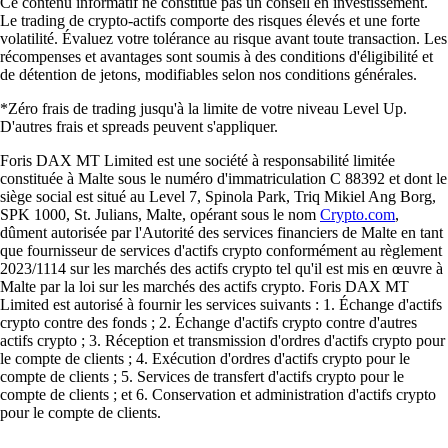
Ce contenu informatif ne constitue pas un conseil en investissement.
Le trading de crypto-actifs comporte des risques élevés et une forte
volatilité. Évaluez votre tolérance au risque avant toute transaction. Les
récompenses et avantages sont soumis à des conditions d'éligibilité et
de détention de jetons, modifiables selon nos conditions générales.
*Zéro frais de trading jusqu'à la limite de votre niveau Level Up.
D'autres frais et spreads peuvent s'appliquer.
Foris DAX MT Limited est une société à responsabilité limitée
constituée à Malte sous le numéro d'immatriculation C 88392 et dont le
siège social est situé au Level 7, Spinola Park, Triq Mikiel Ang Borg,
SPK 1000, St. Julians, Malte, opérant sous le nom
Crypto.com
,
dûment autorisée par l'Autorité des services financiers de Malte en tant
que fournisseur de services d'actifs crypto conformément au règlement
2023/1114 sur les marchés des actifs crypto tel qu'il est mis en œuvre à
Malte par la loi sur les marchés des actifs crypto. Foris DAX MT
Limited est autorisé à fournir les services suivants : 1. Échange d'actifs
crypto contre des fonds ; 2. Échange d'actifs crypto contre d'autres
actifs crypto ; 3. Réception et transmission d'ordres d'actifs crypto pour
le compte de clients ; 4. Exécution d'ordres d'actifs crypto pour le
compte de clients ; 5. Services de transfert d'actifs crypto pour le
compte de clients ; et 6. Conservation et administration d'actifs crypto
pour le compte de clients.