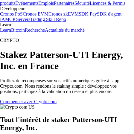
produits
Événements
Emplois
Partenaires
Sécurité
Licences & Permis
Développeurs
Cronos PoS
Cronos EVM
Cronos zkEVM
SDK Pay
SDK d'agent
IA
MCP Servers
Trading Skill Repo
Learn
Learn
Bitcoin
Recherche
Actualités du marché
CRYPTO
Stakez Patterson-UTI Energy,
Inc. en France
Profitez de récompenses sur vos actifs numériques grâce à l'app
Crypto.com. Nous rendons le staking simple : développez vos
positions, participez à la validation du réseau et plus encore.
Commencer avec Crypto.com
Tout l'intérêt de staker Patterson-UTI
Energy, Inc.