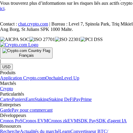
Vous trouverez plus d’informations sur les risques liés aux actifs crypto
ici
.
Contact :
chat.crypto.com
| Bureau : Level 7, Spinola Park, Triq Mikiel
Ang Borg, St Julians SPK 1000 Malte.
Français
|
USD
Produits
Application Crypto.com
Onchain
Level Up
Marchés
Crypto
Particularités
Cartes
Paniers
Earn
Staking
Staking DeFi
Pay
Prime
Entreprises
Garde
Pay pour commerçant
Développeurs
Cronos PoS
Cronos EVM
Cronos zkEVM
SDK Pay
SDK d'agent IA
Ressources
Recherche
Actualités du marché
Learn
Convertisseur BTC/