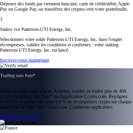
Déposez des fonds par virement bancaire, carte de crédit/débit, Apple
Pay ou Google Pay, ou transférez des cryptos vers votre portefeuille.
3
Stakez vos Patterson-UTI Energy, Inc.
Sélectionnez votre solde Patterson-UTI Energy, Inc. dans l'onglet
récompenses, validez les conditions et confirmez : votre staking
Patterson-UTI Energy, Inc. est lancé.
Inscrivez-vous maintenant
Trading sans frais*
Faites fructifier votre argent. Achetez, vendez ou tradez plus de 400
cryptos tendance sans frais* sur l'application Crypto.com. Rejoignez
Level Up et profitez de jusqu'à 6 % de récompenses crypto sur chaque
achat avec la carte Visa Crypto.com. Conditions applicables.
Rejoindre Level Up