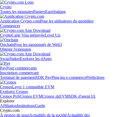
Crypto
Toutes les monnaies
Paniers
Earn
Staking
Application Crypto.com
Pour les utilisateurs du quotidien
Commencer
Crypto
Carte Visa prépayée
Level Up
Onchain
Pour les passionnés de Web3
Obtenir l'extension
Swap
Staker
Explorer les dApps
Pay
Pour commerçants
Inscription commerçant
Terminal de paiement
SDK Pay
Plug-ins e-commerce
Prédictions
Cronos
Layer 1 compatible EVM
Explorez Cronos
Cronos PoS
Cronos EVM
Cronos zkEVM
SDK d'agent IA
Explorer
Affiliation
Institutions
Garde
Crypto.com
À propos de nous
Actualités de la société
Actualités des