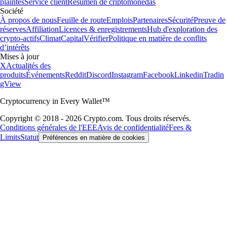
plaintes
Service client
Resumen de criptomonedas
Société
À propos de nous
Feuille de route
Emplois
Partenaires
Sécurité
Preuve de
réserves
Affiliation
Licences & enregistrements
Hub d'exploration des
crypto-actifs
Climat
Capital
Vérifier
Politique en matière de conflits
d’intérêts
Mises à jour
X
Actualités des
produits
Événements
Reddit
Discord
Instagram
Facebook
Linkedin
Tradin
gView
Cryptocurrency in Every Wallet™
Copyright © 2018 - 2026 Crypto.com. Tous droits réservés.
Conditions générales de l'EEE
Avis de confidentialité
Fees &
Limits
Statut
Préférences en matière de cookies