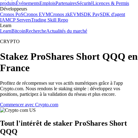
produits
Événements
Emplois
Partenaires
Sécurité
Licences & Permis
Développeurs
Cronos PoS
Cronos EVM
Cronos zkEVM
SDK Pay
SDK d'agent
IA
MCP Servers
Trading Skill Repo
Learn
Learn
Bitcoin
Recherche
Actualités du marché
CRYPTO
Stakez ProShares Short QQQ en
France
Profitez de récompenses sur vos actifs numériques grâce à l'app
Crypto.com. Nous rendons le staking simple : développez vos
positions, participez à la validation du réseau et plus encore.
Commencer avec Crypto.com
Tout l'intérêt de staker ProShares Short
QQQ