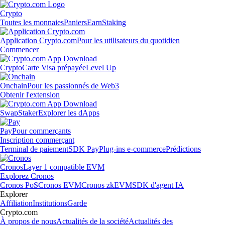
Crypto
Toutes les monnaies
Paniers
Earn
Staking
Application Crypto.com
Pour les utilisateurs du quotidien
Commencer
Crypto
Carte Visa prépayée
Level Up
Onchain
Pour les passionnés de Web3
Obtenir l'extension
Swap
Staker
Explorer les dApps
Pay
Pour commerçants
Inscription commerçant
Terminal de paiement
SDK Pay
Plug-ins e-commerce
Prédictions
Cronos
Layer 1 compatible EVM
Explorez Cronos
Cronos PoS
Cronos EVM
Cronos zkEVM
SDK d'agent IA
Explorer
Affiliation
Institutions
Garde
Crypto.com
À propos de nous
Actualités de la société
Actualités des