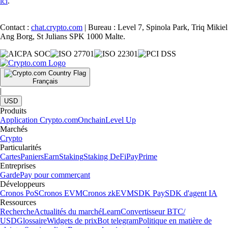
ici
.
Contact :
chat.crypto.com
| Bureau : Level 7, Spinola Park, Triq Mikiel
Ang Borg, St Julians SPK 1000 Malte.
Français
|
USD
Produits
Application Crypto.com
Onchain
Level Up
Marchés
Crypto
Particularités
Cartes
Paniers
Earn
Staking
Staking DeFi
Pay
Prime
Entreprises
Garde
Pay pour commerçant
Développeurs
Cronos PoS
Cronos EVM
Cronos zkEVM
SDK Pay
SDK d'agent IA
Ressources
Recherche
Actualités du marché
Learn
Convertisseur BTC/
USD
Glossaire
Widgets de prix
Bot telegram
Politique en matière de