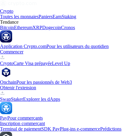
Crypto
Toutes les monnaies
Paniers
Earn
Staking
Tendance
Bitcoin
Ethereum
XRP
Dogecoin
Cronos
Application Crypto.com
Pour les utilisateurs du quotidien
Commencer
Crypto
Carte Visa prépayée
Level Up
Onchain
Pour les passionnés de Web3
Obtenir l'extension
Swap
Staker
Explorer les dApps
Pay
Pour commerçants
Inscription commerçant
Terminal de paiement
SDK Pay
Plug-ins e-commerce
Prédictions