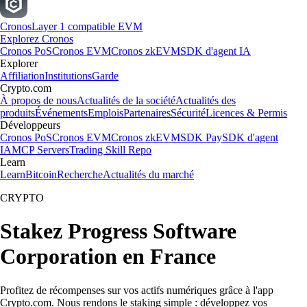
Cronos
Layer 1 compatible EVM
Explorez Cronos
Cronos PoS
Cronos EVM
Cronos zkEVM
SDK d'agent IA
Explorer
Affiliation
Institutions
Garde
Crypto.com
À propos de nous
Actualités de la société
Actualités des
produits
Événements
Emplois
Partenaires
Sécurité
Licences & Permis
Développeurs
Cronos PoS
Cronos EVM
Cronos zkEVM
SDK Pay
SDK d'agent
IA
MCP Servers
Trading Skill Repo
Learn
Learn
Bitcoin
Recherche
Actualités du marché
CRYPTO
Stakez Progress Software
Corporation en France
Profitez de récompenses sur vos actifs numériques grâce à l'app
Crypto.com. Nous rendons le staking simple : développez vos