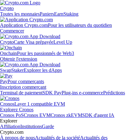
Crypto
Toutes les monnaies
Paniers
Earn
Staking
Application Crypto.com
Pour les utilisateurs du quotidien
Commencer
Crypto
Carte Visa prépayée
Level Up
Onchain
Pour les passionnés de Web3
Obtenir l'extension
Swap
Staker
Explorer les dApps
Pay
Pour commerçants
Inscription commerçant
Terminal de paiement
SDK Pay
Plug-ins e-commerce
Prédictions
Cronos
Layer 1 compatible EVM
Explorez Cronos
Cronos PoS
Cronos EVM
Cronos zkEVM
SDK d'agent IA
Explorer
Affiliation
Institutions
Garde
Crypto.com
À propos de nous
Actualités de la société
Actualités des