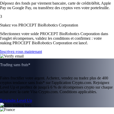
Déposez des fonds par virement bancaire, carte de crédit/débit, Apple
Pay ou Google Pay, ou transférez des cryptos vers votre portefeuille.
3
Stakez vos PROCEPT BioRobotics Corporation
Sélectionnez votre solde PROCEPT BioRobotics Corporation dans
l'onglet récompenses, validez les conditions et confirmez : votre
staking PROCEPT BioRobotics Corporation est lancé.
Inscrivez-vous maintenant
Trading sans frais*
Faites fructifier votre argent. Achetez, vendez ou tradez plus de 400
cryptos tendance sans frais* sur l'application Crypto.com. Rejoignez
Level Up et profitez de jusqu'à 6 % de récompenses crypto sur chaque
achat avec la carte Visa Crypto.com. Conditions applicables.
Rejoindre Level Up