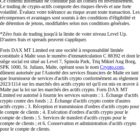
Ce contenu informatif ne constitue pas un conseil en investissement.
Le trading de crypto-actifs comporte des risques élevés et une forte
volatilité. Évaluez votre tolérance au risque avant toute transaction. Les
récompenses et avantages sont soumis à des conditions d'éligibilité et
de détention de jetons, modifiables selon nos conditions générales.
*Zéro frais de trading jusqu'à la limite de votre niveau Level Up.
D'autres frais et spreads peuvent s'appliquer.
Foris DAX MT Limited est une société à responsabilité limitée
constituée à Malte sous le numéro d'immatriculation C 88392 et dont le
siège social est situé au Level 7, Spinola Park, Triq Mikiel Ang Borg,
SPK 1000, St. Julians, Malte, opérant sous le nom
Crypto.com
,
dûment autorisée par l'Autorité des services financiers de Malte en tant
que fournisseur de services d'actifs crypto conformément au règlement
2023/1114 sur les marchés des actifs crypto tel qu'il est mis en œuvre à
Malte par la loi sur les marchés des actifs crypto. Foris DAX MT
Limited est autorisé à fournir les services suivants : 1. Échange d'actifs
crypto contre des fonds ; 2. Échange d'actifs crypto contre d'autres
actifs crypto ; 3. Réception et transmission d'ordres d'actifs crypto pour
le compte de clients ; 4. Exécution d'ordres d'actifs crypto pour le
compte de clients ; 5. Services de transfert d'actifs crypto pour le
compte de clients ; et 6. Conservation et administration d'actifs crypto
pour le compte de clients.