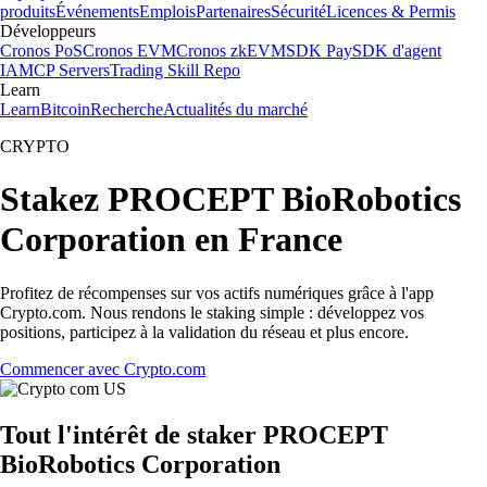
produits
Événements
Emplois
Partenaires
Sécurité
Licences & Permis
Développeurs
Cronos PoS
Cronos EVM
Cronos zkEVM
SDK Pay
SDK d'agent
IA
MCP Servers
Trading Skill Repo
Learn
Learn
Bitcoin
Recherche
Actualités du marché
CRYPTO
Stakez PROCEPT BioRobotics
Corporation en France
Profitez de récompenses sur vos actifs numériques grâce à l'app
Crypto.com. Nous rendons le staking simple : développez vos
positions, participez à la validation du réseau et plus encore.
Commencer avec Crypto.com
Tout l'intérêt de staker PROCEPT
BioRobotics Corporation