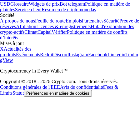
USD
Glossaire
Widgets de prix
Bot telegram
Politique en matière de
plaintes
Service client
Resumen de criptomonedas
Société
À propos de nous
Feuille de route
Emplois
Partenaires
Sécurité
Preuve de
réserves
Affiliation
Licences & enregistrements
Hub d'exploration des
crypto-actifs
Climat
Capital
Vérifier
Politique en matière de conflits
d’intérêts
Mises à jour
X
Actualités des
produits
Événements
Reddit
Discord
Instagram
Facebook
Linkedin
Tradin
gView
Cryptocurrency in Every Wallet™
Copyright © 2018 - 2026 Crypto.com. Tous droits réservés.
Conditions générales de l'EEE
Avis de confidentialité
Fees &
Limits
Statut
Préférences en matière de cookies