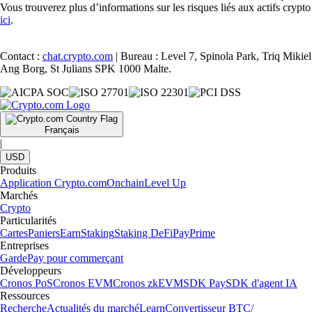
Vous trouverez plus d’informations sur les risques liés aux actifs crypto
ici
.
Contact :
chat.crypto.com
| Bureau : Level 7, Spinola Park, Triq Mikiel
Ang Borg, St Julians SPK 1000 Malte.
Français
|
USD
Produits
Application Crypto.com
Onchain
Level Up
Marchés
Crypto
Particularités
Cartes
Paniers
Earn
Staking
Staking DeFi
Pay
Prime
Entreprises
Garde
Pay pour commerçant
Développeurs
Cronos PoS
Cronos EVM
Cronos zkEVM
SDK Pay
SDK d'agent IA
Ressources
Recherche
Actualités du marché
Learn
Convertisseur BTC/