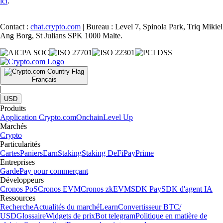
ici
.
Contact :
chat.crypto.com
| Bureau : Level 7, Spinola Park, Triq Mikiel
Ang Borg, St Julians SPK 1000 Malte.
Français
|
USD
Produits
Application Crypto.com
Onchain
Level Up
Marchés
Crypto
Particularités
Cartes
Paniers
Earn
Staking
Staking DeFi
Pay
Prime
Entreprises
Garde
Pay pour commerçant
Développeurs
Cronos PoS
Cronos EVM
Cronos zkEVM
SDK Pay
SDK d'agent IA
Ressources
Recherche
Actualités du marché
Learn
Convertisseur BTC/
USD
Glossaire
Widgets de prix
Bot telegram
Politique en matière de