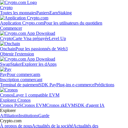
Crypto
Toutes les monnaies
Paniers
Earn
Staking
Application Crypto.com
Pour les utilisateurs du quotidien
Commencer
Crypto
Carte Visa prépayée
Level Up
Onchain
Pour les passionnés de Web3
Obtenir l'extension
Swap
Staker
Explorer les dApps
Pay
Pour commerçants
Inscription commerçant
Terminal de paiement
SDK Pay
Plug-ins e-commerce
Prédictions
Cronos
Layer 1 compatible EVM
Explorez Cronos
Cronos PoS
Cronos EVM
Cronos zkEVM
SDK d'agent IA
Explorer
Affiliation
Institutions
Garde
Crypto.com
À propos de nous
Actualités de la société
Actualités des