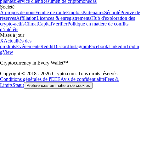
plaintes
Service client
Resumen de criptomonedas
Société
À propos de nous
Feuille de route
Emplois
Partenaires
Sécurité
Preuve de
réserves
Affiliation
Licences & enregistrements
Hub d'exploration des
crypto-actifs
Climat
Capital
Vérifier
Politique en matière de conflits
d’intérêts
Mises à jour
X
Actualités des
produits
Événements
Reddit
Discord
Instagram
Facebook
Linkedin
Tradin
gView
Cryptocurrency in Every Wallet™
Copyright © 2018 - 2026 Crypto.com. Tous droits réservés.
Conditions générales de l'EEE
Avis de confidentialité
Fees &
Limits
Statut
Préférences en matière de cookies