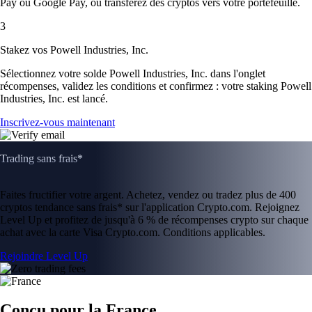
Pay ou Google Pay, ou transférez des cryptos vers votre portefeuille.
3
Stakez vos Powell Industries, Inc.
Sélectionnez votre solde Powell Industries, Inc. dans l'onglet
récompenses, validez les conditions et confirmez : votre staking Powell
Industries, Inc. est lancé.
Inscrivez-vous maintenant
Trading sans frais*
Faites fructifier votre argent. Achetez, vendez ou tradez plus de 400
cryptos tendance sans frais* sur l'application Crypto.com. Rejoignez
Level Up et profitez de jusqu'à 6 % de récompenses crypto sur chaque
achat avec la carte Visa Crypto.com. Conditions applicables.
Rejoindre Level Up
Conçu pour la France