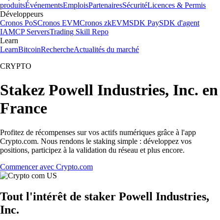
produits
Événements
Emplois
Partenaires
Sécurité
Licences & Permis
Développeurs
Cronos PoS
Cronos EVM
Cronos zkEVM
SDK Pay
SDK d'agent
IA
MCP Servers
Trading Skill Repo
Learn
Learn
Bitcoin
Recherche
Actualités du marché
CRYPTO
Stakez Powell Industries, Inc. en
France
Profitez de récompenses sur vos actifs numériques grâce à l'app
Crypto.com. Nous rendons le staking simple : développez vos
positions, participez à la validation du réseau et plus encore.
Commencer avec Crypto.com
Tout l'intérêt de staker Powell Industries,
Inc.