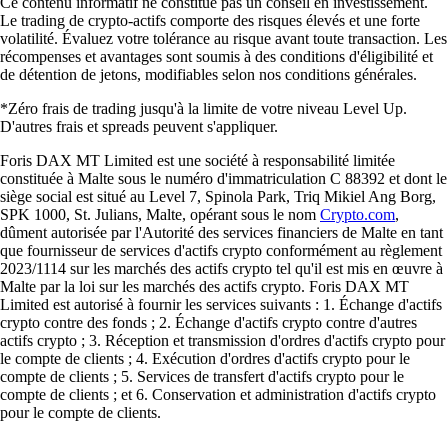
Ce contenu informatif ne constitue pas un conseil en investissement.
Le trading de crypto-actifs comporte des risques élevés et une forte
volatilité. Évaluez votre tolérance au risque avant toute transaction. Les
récompenses et avantages sont soumis à des conditions d'éligibilité et
de détention de jetons, modifiables selon nos conditions générales.
*Zéro frais de trading jusqu'à la limite de votre niveau Level Up.
D'autres frais et spreads peuvent s'appliquer.
Foris DAX MT Limited est une société à responsabilité limitée
constituée à Malte sous le numéro d'immatriculation C 88392 et dont le
siège social est situé au Level 7, Spinola Park, Triq Mikiel Ang Borg,
SPK 1000, St. Julians, Malte, opérant sous le nom
Crypto.com
,
dûment autorisée par l'Autorité des services financiers de Malte en tant
que fournisseur de services d'actifs crypto conformément au règlement
2023/1114 sur les marchés des actifs crypto tel qu'il est mis en œuvre à
Malte par la loi sur les marchés des actifs crypto. Foris DAX MT
Limited est autorisé à fournir les services suivants : 1. Échange d'actifs
crypto contre des fonds ; 2. Échange d'actifs crypto contre d'autres
actifs crypto ; 3. Réception et transmission d'ordres d'actifs crypto pour
le compte de clients ; 4. Exécution d'ordres d'actifs crypto pour le
compte de clients ; 5. Services de transfert d'actifs crypto pour le
compte de clients ; et 6. Conservation et administration d'actifs crypto
pour le compte de clients.