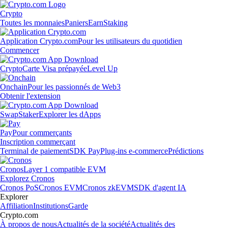
Crypto
Toutes les monnaies
Paniers
Earn
Staking
Application Crypto.com
Pour les utilisateurs du quotidien
Commencer
Crypto
Carte Visa prépayée
Level Up
Onchain
Pour les passionnés de Web3
Obtenir l'extension
Swap
Staker
Explorer les dApps
Pay
Pour commerçants
Inscription commerçant
Terminal de paiement
SDK Pay
Plug-ins e-commerce
Prédictions
Cronos
Layer 1 compatible EVM
Explorez Cronos
Cronos PoS
Cronos EVM
Cronos zkEVM
SDK d'agent IA
Explorer
Affiliation
Institutions
Garde
Crypto.com
À propos de nous
Actualités de la société
Actualités des