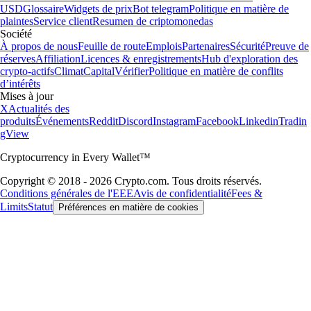
USD
Glossaire
Widgets de prix
Bot telegram
Politique en matière de
plaintes
Service client
Resumen de criptomonedas
Société
À propos de nous
Feuille de route
Emplois
Partenaires
Sécurité
Preuve de
réserves
Affiliation
Licences & enregistrements
Hub d'exploration des
crypto-actifs
Climat
Capital
Vérifier
Politique en matière de conflits
d’intérêts
Mises à jour
X
Actualités des
produits
Événements
Reddit
Discord
Instagram
Facebook
Linkedin
Tradin
gView
Cryptocurrency in Every Wallet™
Copyright © 2018 - 2026 Crypto.com. Tous droits réservés.
Conditions générales de l'EEE
Avis de confidentialité
Fees &
Limits
Statut
Préférences en matière de cookies