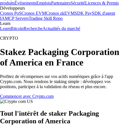
produits
Événements
Emplois
Partenaires
Sécurité
Licences & Permis
Développeurs
Cronos PoS
Cronos EVM
Cronos zkEVM
SDK Pay
SDK d'agent
IA
MCP Servers
Trading Skill Repo
Learn
Learn
Bitcoin
Recherche
Actualités du marché
CRYPTO
Stakez Packaging Corporation
of America en France
Profitez de récompenses sur vos actifs numériques grâce à l'app
Crypto.com. Nous rendons le staking simple : développez vos
positions, participez à la validation du réseau et plus encore.
Commencer avec Crypto.com
Tout l'intérêt de staker Packaging
Corporation of America