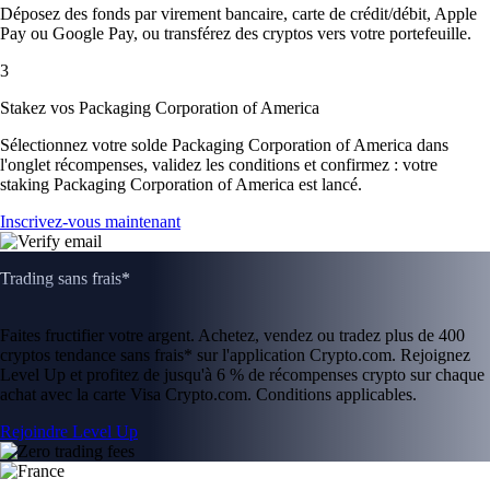
Déposez des fonds par virement bancaire, carte de crédit/débit, Apple
Pay ou Google Pay, ou transférez des cryptos vers votre portefeuille.
3
Stakez vos Packaging Corporation of America
Sélectionnez votre solde Packaging Corporation of America dans
l'onglet récompenses, validez les conditions et confirmez : votre
staking Packaging Corporation of America est lancé.
Inscrivez-vous maintenant
Trading sans frais*
Faites fructifier votre argent. Achetez, vendez ou tradez plus de 400
cryptos tendance sans frais* sur l'application Crypto.com. Rejoignez
Level Up et profitez de jusqu'à 6 % de récompenses crypto sur chaque
achat avec la carte Visa Crypto.com. Conditions applicables.
Rejoindre Level Up