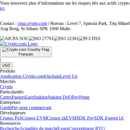
Vous trouverez plus d’informations sur les risques liés aux actifs crypto
ici
.
Contact :
chat.crypto.com
| Bureau : Level 7, Spinola Park, Triq Mikiel
Ang Borg, St Julians SPK 1000 Malte.
Français
|
USD
Produits
Application Crypto.com
Onchain
Level Up
Marchés
Crypto
Particularités
Cartes
Paniers
Earn
Staking
Staking DeFi
Pay
Prime
Entreprises
Garde
Pay pour commerçant
Développeurs
Cronos PoS
Cronos EVM
Cronos zkEVM
SDK Pay
SDK d'agent IA
Ressources
Recherche
Actualités du marché
Learn
Convertisseur BTC/