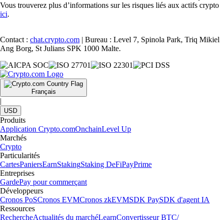
Vous trouverez plus d’informations sur les risques liés aux actifs crypto
ici
.
Contact :
chat.crypto.com
| Bureau : Level 7, Spinola Park, Triq Mikiel
Ang Borg, St Julians SPK 1000 Malte.
Français
|
USD
Produits
Application Crypto.com
Onchain
Level Up
Marchés
Crypto
Particularités
Cartes
Paniers
Earn
Staking
Staking DeFi
Pay
Prime
Entreprises
Garde
Pay pour commerçant
Développeurs
Cronos PoS
Cronos EVM
Cronos zkEVM
SDK Pay
SDK d'agent IA
Ressources
Recherche
Actualités du marché
Learn
Convertisseur BTC/