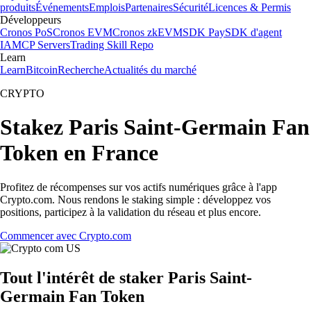
produits
Événements
Emplois
Partenaires
Sécurité
Licences & Permis
Développeurs
Cronos PoS
Cronos EVM
Cronos zkEVM
SDK Pay
SDK d'agent
IA
MCP Servers
Trading Skill Repo
Learn
Learn
Bitcoin
Recherche
Actualités du marché
CRYPTO
Stakez Paris Saint-Germain Fan
Token en France
Profitez de récompenses sur vos actifs numériques grâce à l'app
Crypto.com. Nous rendons le staking simple : développez vos
positions, participez à la validation du réseau et plus encore.
Commencer avec Crypto.com
Tout l'intérêt de staker Paris Saint-
Germain Fan Token