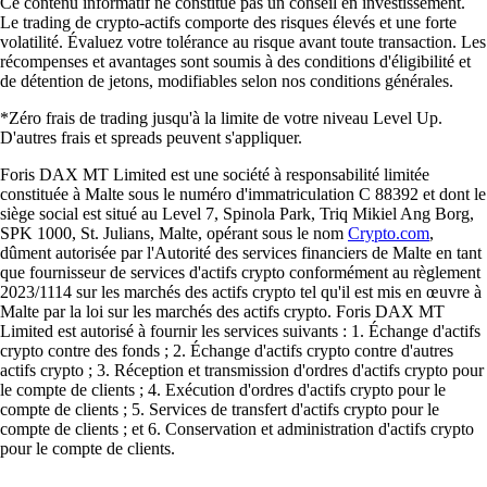
Ce contenu informatif ne constitue pas un conseil en investissement.
Le trading de crypto-actifs comporte des risques élevés et une forte
volatilité. Évaluez votre tolérance au risque avant toute transaction. Les
récompenses et avantages sont soumis à des conditions d'éligibilité et
de détention de jetons, modifiables selon nos conditions générales.
*Zéro frais de trading jusqu'à la limite de votre niveau Level Up.
D'autres frais et spreads peuvent s'appliquer.
Foris DAX MT Limited est une société à responsabilité limitée
constituée à Malte sous le numéro d'immatriculation C 88392 et dont le
siège social est situé au Level 7, Spinola Park, Triq Mikiel Ang Borg,
SPK 1000, St. Julians, Malte, opérant sous le nom
Crypto.com
,
dûment autorisée par l'Autorité des services financiers de Malte en tant
que fournisseur de services d'actifs crypto conformément au règlement
2023/1114 sur les marchés des actifs crypto tel qu'il est mis en œuvre à
Malte par la loi sur les marchés des actifs crypto. Foris DAX MT
Limited est autorisé à fournir les services suivants : 1. Échange d'actifs
crypto contre des fonds ; 2. Échange d'actifs crypto contre d'autres
actifs crypto ; 3. Réception et transmission d'ordres d'actifs crypto pour
le compte de clients ; 4. Exécution d'ordres d'actifs crypto pour le
compte de clients ; 5. Services de transfert d'actifs crypto pour le
compte de clients ; et 6. Conservation et administration d'actifs crypto
pour le compte de clients.