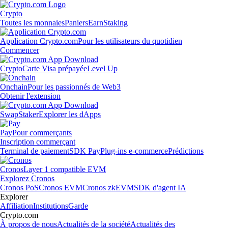
Crypto
Toutes les monnaies
Paniers
Earn
Staking
Application Crypto.com
Pour les utilisateurs du quotidien
Commencer
Crypto
Carte Visa prépayée
Level Up
Onchain
Pour les passionnés de Web3
Obtenir l'extension
Swap
Staker
Explorer les dApps
Pay
Pour commerçants
Inscription commerçant
Terminal de paiement
SDK Pay
Plug-ins e-commerce
Prédictions
Cronos
Layer 1 compatible EVM
Explorez Cronos
Cronos PoS
Cronos EVM
Cronos zkEVM
SDK d'agent IA
Explorer
Affiliation
Institutions
Garde
Crypto.com
À propos de nous
Actualités de la société
Actualités des