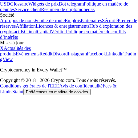
USD
Glossaire
Widgets de prix
Bot telegram
Politique en matière de
plaintes
Service client
Resumen de criptomonedas
Société
À propos de nous
Feuille de route
Emplois
Partenaires
Sécurité
Preuve de
réserves
Affiliation
Licences & enregistrements
Hub d'exploration des
crypto-actifs
Climat
Capital
Vérifier
Politique en matière de conflits
d’intérêts
Mises à jour
X
Actualités des
produits
Événements
Reddit
Discord
Instagram
Facebook
Linkedin
Tradin
gView
Cryptocurrency in Every Wallet™
Copyright © 2018 - 2026 Crypto.com. Tous droits réservés.
Conditions générales de l'EEE
Avis de confidentialité
Fees &
Limits
Statut
Préférences en matière de cookies