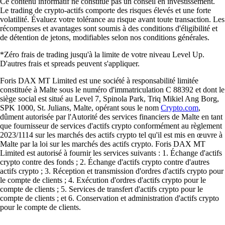
Ce contenu informatif ne constitue pas un conseil en investissement.
Le trading de crypto-actifs comporte des risques élevés et une forte
volatilité. Évaluez votre tolérance au risque avant toute transaction. Les
récompenses et avantages sont soumis à des conditions d'éligibilité et
de détention de jetons, modifiables selon nos conditions générales.
*Zéro frais de trading jusqu'à la limite de votre niveau Level Up.
D'autres frais et spreads peuvent s'appliquer.
Foris DAX MT Limited est une société à responsabilité limitée
constituée à Malte sous le numéro d'immatriculation C 88392 et dont le
siège social est situé au Level 7, Spinola Park, Triq Mikiel Ang Borg,
SPK 1000, St. Julians, Malte, opérant sous le nom
Crypto.com
,
dûment autorisée par l'Autorité des services financiers de Malte en tant
que fournisseur de services d'actifs crypto conformément au règlement
2023/1114 sur les marchés des actifs crypto tel qu'il est mis en œuvre à
Malte par la loi sur les marchés des actifs crypto. Foris DAX MT
Limited est autorisé à fournir les services suivants : 1. Échange d'actifs
crypto contre des fonds ; 2. Échange d'actifs crypto contre d'autres
actifs crypto ; 3. Réception et transmission d'ordres d'actifs crypto pour
le compte de clients ; 4. Exécution d'ordres d'actifs crypto pour le
compte de clients ; 5. Services de transfert d'actifs crypto pour le
compte de clients ; et 6. Conservation et administration d'actifs crypto
pour le compte de clients.