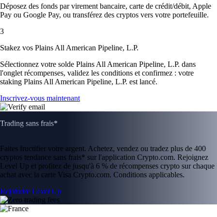
Déposez des fonds par virement bancaire, carte de crédit/débit, Apple
Pay ou Google Pay, ou transférez des cryptos vers votre portefeuille.
3
Stakez vos Plains All American Pipeline, L.P.
Sélectionnez votre solde Plains All American Pipeline, L.P. dans
l'onglet récompenses, validez les conditions et confirmez : votre
staking Plains All American Pipeline, L.P. est lancé.
Inscrivez-vous maintenant
Trading sans frais*
Faites fructifier votre argent. Achetez, vendez ou tradez plus de 400
cryptos tendance sans frais* sur l'application Crypto.com. Rejoignez
Level Up et profitez de jusqu'à 6 % de récompenses crypto sur chaque
achat avec la carte Visa Crypto.com. Conditions applicables.
Rejoindre Level Up