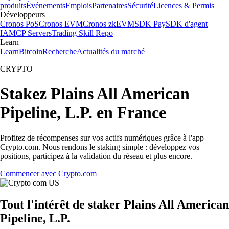
produits
Événements
Emplois
Partenaires
Sécurité
Licences & Permis
Développeurs
Cronos PoS
Cronos EVM
Cronos zkEVM
SDK Pay
SDK d'agent
IA
MCP Servers
Trading Skill Repo
Learn
Learn
Bitcoin
Recherche
Actualités du marché
CRYPTO
Stakez Plains All American
Pipeline, L.P. en France
Profitez de récompenses sur vos actifs numériques grâce à l'app
Crypto.com. Nous rendons le staking simple : développez vos
positions, participez à la validation du réseau et plus encore.
Commencer avec Crypto.com
Tout l'intérêt de staker Plains All American
Pipeline, L.P.