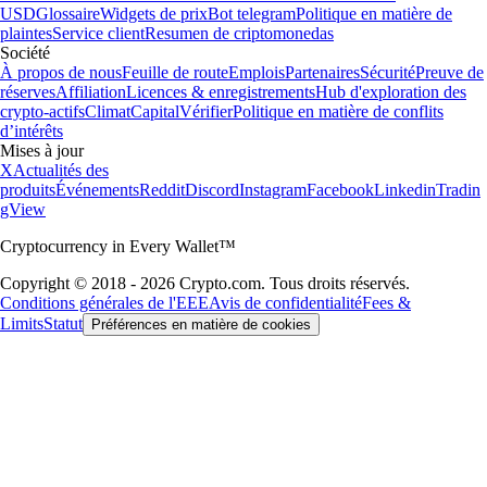
USD
Glossaire
Widgets de prix
Bot telegram
Politique en matière de
plaintes
Service client
Resumen de criptomonedas
Société
À propos de nous
Feuille de route
Emplois
Partenaires
Sécurité
Preuve de
réserves
Affiliation
Licences & enregistrements
Hub d'exploration des
crypto-actifs
Climat
Capital
Vérifier
Politique en matière de conflits
d’intérêts
Mises à jour
X
Actualités des
produits
Événements
Reddit
Discord
Instagram
Facebook
Linkedin
Tradin
gView
Cryptocurrency in Every Wallet™
Copyright © 2018 - 2026 Crypto.com. Tous droits réservés.
Conditions générales de l'EEE
Avis de confidentialité
Fees &
Limits
Statut
Préférences en matière de cookies