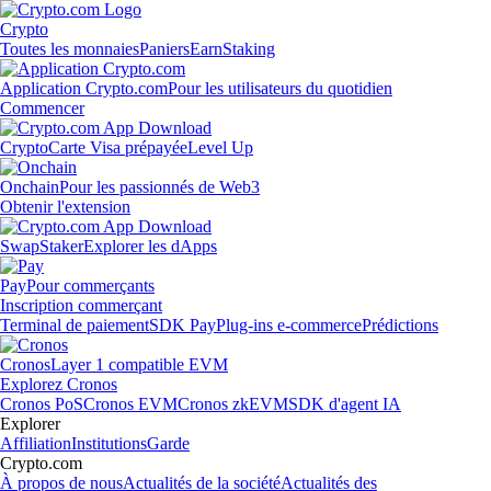
Crypto
Toutes les monnaies
Paniers
Earn
Staking
Application Crypto.com
Pour les utilisateurs du quotidien
Commencer
Crypto
Carte Visa prépayée
Level Up
Onchain
Pour les passionnés de Web3
Obtenir l'extension
Swap
Staker
Explorer les dApps
Pay
Pour commerçants
Inscription commerçant
Terminal de paiement
SDK Pay
Plug-ins e-commerce
Prédictions
Cronos
Layer 1 compatible EVM
Explorez Cronos
Cronos PoS
Cronos EVM
Cronos zkEVM
SDK d'agent IA
Explorer
Affiliation
Institutions
Garde
Crypto.com
À propos de nous
Actualités de la société
Actualités des