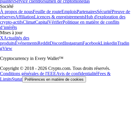
plaintes
Service client
Resumen de criptomonedas
Société
À propos de nous
Feuille de route
Emplois
Partenaires
Sécurité
Preuve de
réserves
Affiliation
Licences & enregistrements
Hub d'exploration des
crypto-actifs
Climat
Capital
Vérifier
Politique en matière de conflits
d’intérêts
Mises à jour
X
Actualités des
produits
Événements
Reddit
Discord
Instagram
Facebook
Linkedin
Tradin
gView
Cryptocurrency in Every Wallet™
Copyright © 2018 - 2026 Crypto.com. Tous droits réservés.
Conditions générales de l'EEE
Avis de confidentialité
Fees &
Limits
Statut
Préférences en matière de cookies