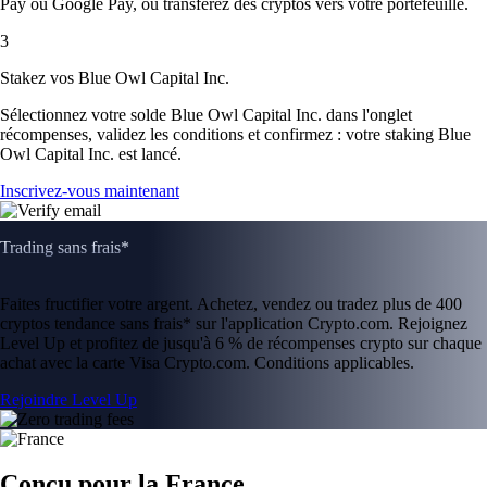
Pay ou Google Pay, ou transférez des cryptos vers votre portefeuille.
3
Stakez vos Blue Owl Capital Inc.
Sélectionnez votre solde Blue Owl Capital Inc. dans l'onglet
récompenses, validez les conditions et confirmez : votre staking Blue
Owl Capital Inc. est lancé.
Inscrivez-vous maintenant
Trading sans frais*
Faites fructifier votre argent. Achetez, vendez ou tradez plus de 400
cryptos tendance sans frais* sur l'application Crypto.com. Rejoignez
Level Up et profitez de jusqu'à 6 % de récompenses crypto sur chaque
achat avec la carte Visa Crypto.com. Conditions applicables.
Rejoindre Level Up
Conçu pour la France