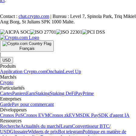
ici
.
Contact :
chat.crypto.com
| Bureau : Level 7, Spinola Park, Triq Mikiel
Ang Borg, St Julians SPK 1000 Malte.
Français
|
USD
Produits
Application Crypto.com
Onchain
Level Up
Marchés
Crypto
Particularités
Cartes
Paniers
Earn
Staking
Staking DeFi
Pay
Prime
Entreprises
Garde
Pay pour commerçant
Développeurs
Cronos PoS
Cronos EVM
Cronos zkEVM
SDK Pay
SDK d'agent IA
Ressources
Recherche
Actualités du marché
Learn
Convertisseur BTC/
USD
Glossaire
Widgets de prix
Bot telegram
Politique en matière de