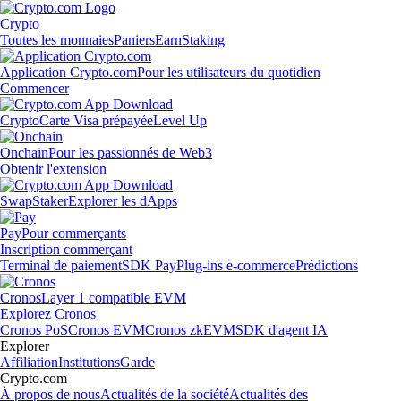
Crypto
Toutes les monnaies
Paniers
Earn
Staking
Application Crypto.com
Pour les utilisateurs du quotidien
Commencer
Crypto
Carte Visa prépayée
Level Up
Onchain
Pour les passionnés de Web3
Obtenir l'extension
Swap
Staker
Explorer les dApps
Pay
Pour commerçants
Inscription commerçant
Terminal de paiement
SDK Pay
Plug-ins e-commerce
Prédictions
Cronos
Layer 1 compatible EVM
Explorez Cronos
Cronos PoS
Cronos EVM
Cronos zkEVM
SDK d'agent IA
Explorer
Affiliation
Institutions
Garde
Crypto.com
À propos de nous
Actualités de la société
Actualités des