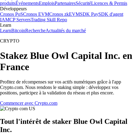
produits
Événements
Emplois
Partenaires
Sécurité
Licences & Permis
Développeurs
Cronos PoS
Cronos EVM
Cronos zkEVM
SDK Pay
SDK d'agent
IA
MCP Servers
Trading Skill Repo
Learn
Learn
Bitcoin
Recherche
Actualités du marché
CRYPTO
Stakez Blue Owl Capital Inc. en
France
Profitez de récompenses sur vos actifs numériques grâce à l'app
Crypto.com. Nous rendons le staking simple : développez vos
positions, participez à la validation du réseau et plus encore.
Commencer avec Crypto.com
Tout l'intérêt de staker Blue Owl Capital
Inc.