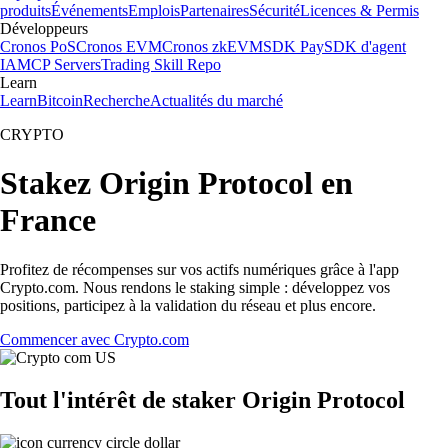
produits
Événements
Emplois
Partenaires
Sécurité
Licences & Permis
Développeurs
Cronos PoS
Cronos EVM
Cronos zkEVM
SDK Pay
SDK d'agent
IA
MCP Servers
Trading Skill Repo
Learn
Learn
Bitcoin
Recherche
Actualités du marché
CRYPTO
Stakez Origin Protocol en
France
Profitez de récompenses sur vos actifs numériques grâce à l'app
Crypto.com. Nous rendons le staking simple : développez vos
positions, participez à la validation du réseau et plus encore.
Commencer avec Crypto.com
Tout l'intérêt de staker Origin Protocol