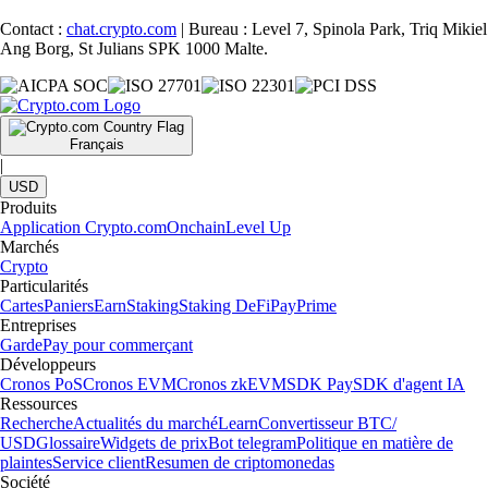
Contact :
chat.crypto.com
| Bureau : Level 7, Spinola Park, Triq Mikiel
Ang Borg, St Julians SPK 1000 Malte.
Français
|
USD
Produits
Application Crypto.com
Onchain
Level Up
Marchés
Crypto
Particularités
Cartes
Paniers
Earn
Staking
Staking DeFi
Pay
Prime
Entreprises
Garde
Pay pour commerçant
Développeurs
Cronos PoS
Cronos EVM
Cronos zkEVM
SDK Pay
SDK d'agent IA
Ressources
Recherche
Actualités du marché
Learn
Convertisseur BTC/
USD
Glossaire
Widgets de prix
Bot telegram
Politique en matière de
plaintes
Service client
Resumen de criptomonedas
Société