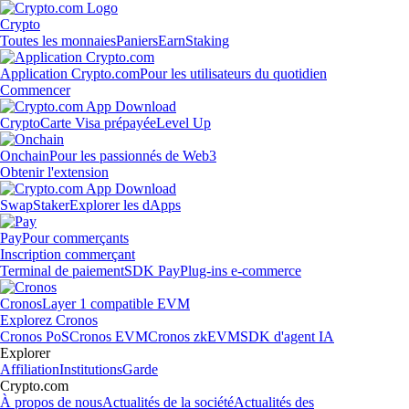
Crypto
Toutes les monnaies
Paniers
Earn
Staking
Application Crypto.com
Pour les utilisateurs du quotidien
Commencer
Crypto
Carte Visa prépayée
Level Up
Onchain
Pour les passionnés de Web3
Obtenir l'extension
Swap
Staker
Explorer les dApps
Pay
Pour commerçants
Inscription commerçant
Terminal de paiement
SDK Pay
Plug-ins e-commerce
Cronos
Layer 1 compatible EVM
Explorez Cronos
Cronos PoS
Cronos EVM
Cronos zkEVM
SDK d'agent IA
Explorer
Affiliation
Institutions
Garde
Crypto.com
À propos de nous
Actualités de la société
Actualités des