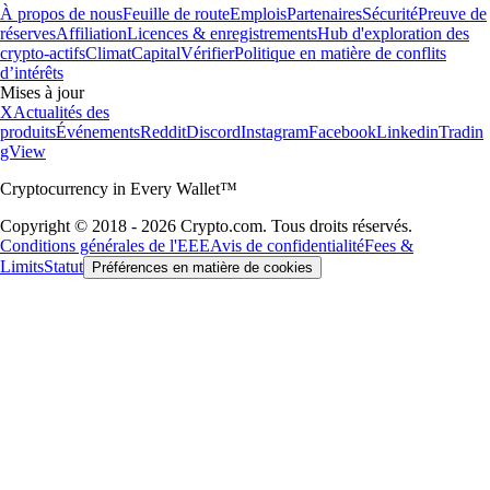
À propos de nous
Feuille de route
Emplois
Partenaires
Sécurité
Preuve de
réserves
Affiliation
Licences & enregistrements
Hub d'exploration des
crypto-actifs
Climat
Capital
Vérifier
Politique en matière de conflits
d’intérêts
Mises à jour
X
Actualités des
produits
Événements
Reddit
Discord
Instagram
Facebook
Linkedin
Tradin
gView
Cryptocurrency in Every Wallet™
Copyright © 2018 - 2026 Crypto.com. Tous droits réservés.
Conditions générales de l'EEE
Avis de confidentialité
Fees &
Limits
Statut
Préférences en matière de cookies