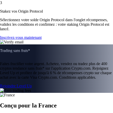
3
Stakez vos Origin Protocol
Sélectionnez votre solde Origin Protocol dans l'onglet récompenses,
validez les conditions et confirmez : votre staking Origin Protocol est
lancé.
Inscrivez-vous maintenant
Trading sans frais*
Faites fructifier votre argent. Achetez, vendez ou tradez plus de 400
cryptos tendance sans frais* sur l'application Crypto.com. Rejoignez
Level Up et profitez de jusqu'à 6 % de récompenses crypto sur chaque
achat avec la carte Visa Crypto.com. Conditions applicables.
Rejoindre Level Up
Conçu pour la France