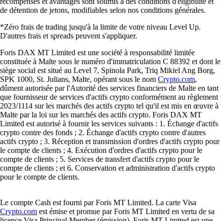
récompenses et avantages sont soumis à des conditions d'éligibilité et
de détention de jetons, modifiables selon nos conditions générales.
*Zéro frais de trading jusqu'à la limite de votre niveau Level Up.
D'autres frais et spreads peuvent s'appliquer.
Foris DAX MT Limited est une société à responsabilité limitée
constituée à Malte sous le numéro d'immatriculation C 88392 et dont le
siège social est situé au Level 7, Spinola Park, Triq Mikiel Ang Borg,
SPK 1000, St. Julians, Malte, opérant sous le nom
Crypto.com
,
dûment autorisée par l'Autorité des services financiers de Malte en tant
que fournisseur de services d'actifs crypto conformément au règlement
2023/1114 sur les marchés des actifs crypto tel qu'il est mis en œuvre à
Malte par la loi sur les marchés des actifs crypto. Foris DAX MT
Limited est autorisé à fournir les services suivants : 1. Échange d'actifs
crypto contre des fonds ; 2. Échange d'actifs crypto contre d'autres
actifs crypto ; 3. Réception et transmission d'ordres d'actifs crypto pour
le compte de clients ; 4. Exécution d'ordres d'actifs crypto pour le
compte de clients ; 5. Services de transfert d'actifs crypto pour le
compte de clients ; et 6. Conservation et administration d'actifs crypto
pour le compte de clients.
Le compte Cash est fourni par Foris MT Limited. La carte Visa
Crypto.com
est émise et promue par Foris MT Limited en vertu de sa
licence Visa Principal Member (émission). Foris MT Limited est une