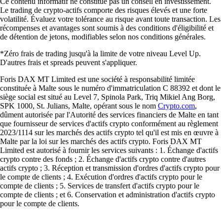
Ce contenu informatif ne constitue pas un conseil en investissement.
Le trading de crypto-actifs comporte des risques élevés et une forte
volatilité. Évaluez votre tolérance au risque avant toute transaction. Les
récompenses et avantages sont soumis à des conditions d'éligibilité et
de détention de jetons, modifiables selon nos conditions générales.
*Zéro frais de trading jusqu'à la limite de votre niveau Level Up.
D'autres frais et spreads peuvent s'appliquer.
Foris DAX MT Limited est une société à responsabilité limitée
constituée à Malte sous le numéro d'immatriculation C 88392 et dont le
siège social est situé au Level 7, Spinola Park, Triq Mikiel Ang Borg,
SPK 1000, St. Julians, Malte, opérant sous le nom
Crypto.com
,
dûment autorisée par l'Autorité des services financiers de Malte en tant
que fournisseur de services d'actifs crypto conformément au règlement
2023/1114 sur les marchés des actifs crypto tel qu'il est mis en œuvre à
Malte par la loi sur les marchés des actifs crypto. Foris DAX MT
Limited est autorisé à fournir les services suivants : 1. Échange d'actifs
crypto contre des fonds ; 2. Échange d'actifs crypto contre d'autres
actifs crypto ; 3. Réception et transmission d'ordres d'actifs crypto pour
le compte de clients ; 4. Exécution d'ordres d'actifs crypto pour le
compte de clients ; 5. Services de transfert d'actifs crypto pour le
compte de clients ; et 6. Conservation et administration d'actifs crypto
pour le compte de clients.