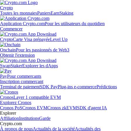
Crypto
Toutes les monnaies
Paniers
Earn
Staking
Application Crypto.com
Pour les utilisateurs du quotidien
Commencer
Crypto
Carte Visa prépayée
Level Up
Onchain
Pour les passionnés de Web3
Obtenir l'extension
Swap
Staker
Explorer les dApps
Pay
Pour commerçants
Inscription commerçant
Terminal de paiement
SDK Pay
Plug-ins e-commerce
Prédictions
Cronos
Layer 1 compatible EVM
Explorez Cronos
Cronos PoS
Cronos EVM
Cronos zkEVM
SDK d'agent IA
Explorer
Affiliation
Institutions
Garde
Crypto.com
À propos de nous
Actualités de la société
Actualités des