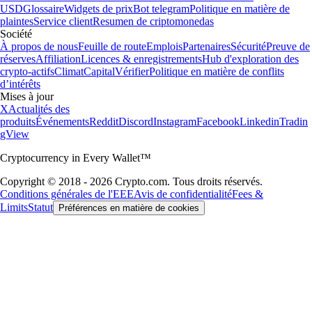
USD
Glossaire
Widgets de prix
Bot telegram
Politique en matière de
plaintes
Service client
Resumen de criptomonedas
Société
À propos de nous
Feuille de route
Emplois
Partenaires
Sécurité
Preuve de
réserves
Affiliation
Licences & enregistrements
Hub d'exploration des
crypto-actifs
Climat
Capital
Vérifier
Politique en matière de conflits
d’intérêts
Mises à jour
X
Actualités des
produits
Événements
Reddit
Discord
Instagram
Facebook
Linkedin
Tradin
gView
Cryptocurrency in Every Wallet™
Copyright © 2018 - 2026 Crypto.com. Tous droits réservés.
Conditions générales de l'EEE
Avis de confidentialité
Fees &
Limits
Statut
Préférences en matière de cookies