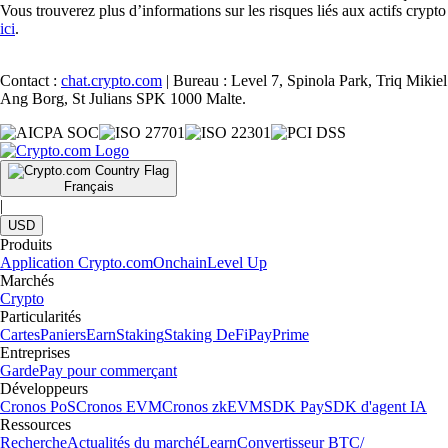
Vous trouverez plus d’informations sur les risques liés aux actifs crypto
ici
.
Contact :
chat.crypto.com
| Bureau : Level 7, Spinola Park, Triq Mikiel
Ang Borg, St Julians SPK 1000 Malte.
Français
|
USD
Produits
Application Crypto.com
Onchain
Level Up
Marchés
Crypto
Particularités
Cartes
Paniers
Earn
Staking
Staking DeFi
Pay
Prime
Entreprises
Garde
Pay pour commerçant
Développeurs
Cronos PoS
Cronos EVM
Cronos zkEVM
SDK Pay
SDK d'agent IA
Ressources
Recherche
Actualités du marché
Learn
Convertisseur BTC/