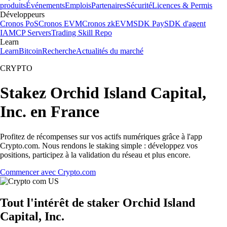
produits
Événements
Emplois
Partenaires
Sécurité
Licences & Permis
Développeurs
Cronos PoS
Cronos EVM
Cronos zkEVM
SDK Pay
SDK d'agent
IA
MCP Servers
Trading Skill Repo
Learn
Learn
Bitcoin
Recherche
Actualités du marché
CRYPTO
Stakez Orchid Island Capital,
Inc. en France
Profitez de récompenses sur vos actifs numériques grâce à l'app
Crypto.com. Nous rendons le staking simple : développez vos
positions, participez à la validation du réseau et plus encore.
Commencer avec Crypto.com
Tout l'intérêt de staker Orchid Island
Capital, Inc.