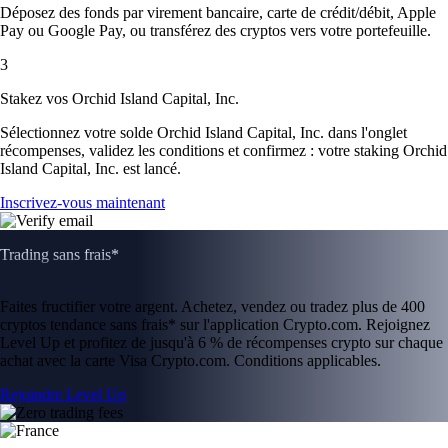
Déposez des fonds par virement bancaire, carte de crédit/débit, Apple
Pay ou Google Pay, ou transférez des cryptos vers votre portefeuille.
3
Stakez vos Orchid Island Capital, Inc.
Sélectionnez votre solde Orchid Island Capital, Inc. dans l'onglet
récompenses, validez les conditions et confirmez : votre staking Orchid
Island Capital, Inc. est lancé.
Inscrivez-vous maintenant
Trading sans frais*
Faites fructifier votre argent. Achetez, vendez ou tradez plus de 400
cryptos tendance sans frais* sur l'application Crypto.com. Rejoignez
Level Up et profitez de jusqu'à 6 % de récompenses crypto sur chaque
achat avec la carte Visa Crypto.com. Conditions applicables.
Rejoindre Level Up