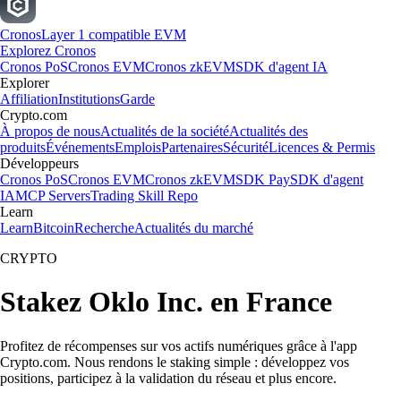
Cronos
Layer 1 compatible EVM
Explorez Cronos
Cronos PoS
Cronos EVM
Cronos zkEVM
SDK d'agent IA
Explorer
Affiliation
Institutions
Garde
Crypto.com
À propos de nous
Actualités de la société
Actualités des
produits
Événements
Emplois
Partenaires
Sécurité
Licences & Permis
Développeurs
Cronos PoS
Cronos EVM
Cronos zkEVM
SDK Pay
SDK d'agent
IA
MCP Servers
Trading Skill Repo
Learn
Learn
Bitcoin
Recherche
Actualités du marché
CRYPTO
Stakez Oklo Inc. en France
Profitez de récompenses sur vos actifs numériques grâce à l'app
Crypto.com. Nous rendons le staking simple : développez vos
positions, participez à la validation du réseau et plus encore.