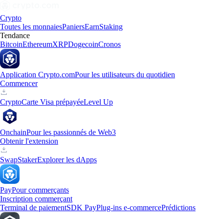
Crypto
Toutes les monnaies
Paniers
Earn
Staking
Tendance
Bitcoin
Ethereum
XRP
Dogecoin
Cronos
Application Crypto.com
Pour les utilisateurs du quotidien
Commencer
Crypto
Carte Visa prépayée
Level Up
Onchain
Pour les passionnés de Web3
Obtenir l'extension
Swap
Staker
Explorer les dApps
Pay
Pour commerçants
Inscription commerçant
Terminal de paiement
SDK Pay
Plug-ins e-commerce
Prédictions