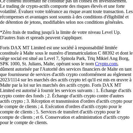
Ce contenu informatif ne constitue pas un conseil en investissement.
Le trading de crypto-actifs comporte des risques élevés et une forte
volatilité. Évaluez votre tolérance au risque avant toute transaction. Les
récompenses et avantages sont soumis à des conditions d'éligibilité et
de détention de jetons, modifiables selon nos conditions générales.
*Zéro frais de trading jusqu'à la limite de votre niveau Level Up.
D'autres frais et spreads peuvent s'appliquer.
Foris DAX MT Limited est une société à responsabilité limitée
constituée à Malte sous le numéro d'immatriculation C 88392 et dont le
siège social est situé au Level 7, Spinola Park, Triq Mikiel Ang Borg,
SPK 1000, St. Julians, Malte, opérant sous le nom
Crypto.com
,
dûment autorisée par l'Autorité des services financiers de Malte en tant
que fournisseur de services d'actifs crypto conformément au règlement
2023/1114 sur les marchés des actifs crypto tel qu'il est mis en œuvre à
Malte par la loi sur les marchés des actifs crypto. Foris DAX MT
Limited est autorisé à fournir les services suivants : 1. Échange d'actifs
crypto contre des fonds ; 2. Échange d'actifs crypto contre d'autres
actifs crypto ; 3. Réception et transmission d'ordres d'actifs crypto pour
le compte de clients ; 4. Exécution d'ordres d'actifs crypto pour le
compte de clients ; 5. Services de transfert d'actifs crypto pour le
compte de clients ; et 6. Conservation et administration d'actifs crypto
pour le compte de clients.