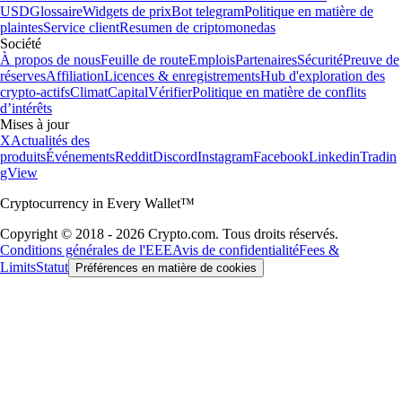
USD
Glossaire
Widgets de prix
Bot telegram
Politique en matière de
plaintes
Service client
Resumen de criptomonedas
Société
À propos de nous
Feuille de route
Emplois
Partenaires
Sécurité
Preuve de
réserves
Affiliation
Licences & enregistrements
Hub d'exploration des
crypto-actifs
Climat
Capital
Vérifier
Politique en matière de conflits
d’intérêts
Mises à jour
X
Actualités des
produits
Événements
Reddit
Discord
Instagram
Facebook
Linkedin
Tradin
gView
Cryptocurrency in Every Wallet™
Copyright © 2018 - 2026 Crypto.com. Tous droits réservés.
Conditions générales de l'EEE
Avis de confidentialité
Fees &
Limits
Statut
Préférences en matière de cookies