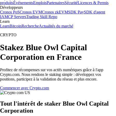
produits
Événements
Emplois
Partenaires
Sécurité
Licences & Permis
Développeurs
Cronos PoS
Cronos EVM
Cronos zkEVM
SDK Pay
SDK d'agent
IA
MCP Servers
Trading Skill Repo
Learn
Learn
Bitcoin
Recherche
Actualités du marché
CRYPTO
Stakez Blue Owl Capital
Corporation en France
Profitez de récompenses sur vos actifs numériques grâce à l'app
Crypto.com. Nous rendons le staking simple : développez vos
positions, participez à la validation du réseau et plus encore.
Commencer avec Crypto.com
Tout l'intérêt de staker Blue Owl Capital
Corporation