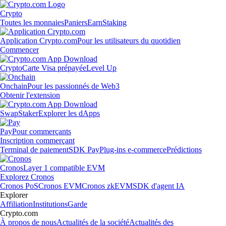
Crypto
Toutes les monnaies
Paniers
Earn
Staking
Application Crypto.com
Pour les utilisateurs du quotidien
Commencer
Crypto
Carte Visa prépayée
Level Up
Onchain
Pour les passionnés de Web3
Obtenir l'extension
Swap
Staker
Explorer les dApps
Pay
Pour commerçants
Inscription commerçant
Terminal de paiement
SDK Pay
Plug-ins e-commerce
Prédictions
Cronos
Layer 1 compatible EVM
Explorez Cronos
Cronos PoS
Cronos EVM
Cronos zkEVM
SDK d'agent IA
Explorer
Affiliation
Institutions
Garde
Crypto.com
À propos de nous
Actualités de la société
Actualités des