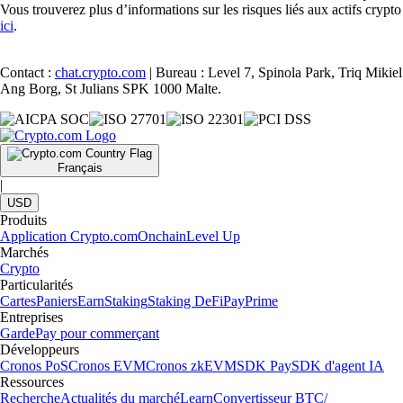
Vous trouverez plus d’informations sur les risques liés aux actifs crypto
ici
.
Contact :
chat.crypto.com
| Bureau : Level 7, Spinola Park, Triq Mikiel
Ang Borg, St Julians SPK 1000 Malte.
Français
|
USD
Produits
Application Crypto.com
Onchain
Level Up
Marchés
Crypto
Particularités
Cartes
Paniers
Earn
Staking
Staking DeFi
Pay
Prime
Entreprises
Garde
Pay pour commerçant
Développeurs
Cronos PoS
Cronos EVM
Cronos zkEVM
SDK Pay
SDK d'agent IA
Ressources
Recherche
Actualités du marché
Learn
Convertisseur BTC/