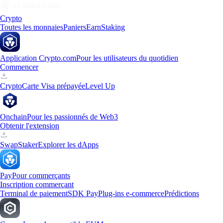
Crypto
Toutes les monnaies
Paniers
Earn
Staking
Application Crypto.com
Pour les utilisateurs du quotidien
Commencer
Crypto
Carte Visa prépayée
Level Up
Onchain
Pour les passionnés de Web3
Obtenir l'extension
Swap
Staker
Explorer les dApps
Pay
Pour commerçants
Inscription commerçant
Terminal de paiement
SDK Pay
Plug-ins e-commerce
Prédictions