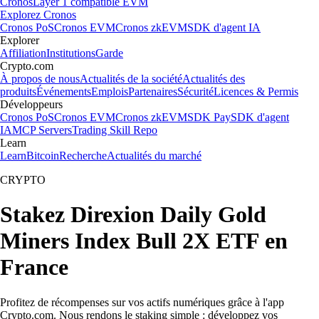
Cronos
Layer 1 compatible EVM
Explorez Cronos
Cronos PoS
Cronos EVM
Cronos zkEVM
SDK d'agent IA
Explorer
Affiliation
Institutions
Garde
Crypto.com
À propos de nous
Actualités de la société
Actualités des
produits
Événements
Emplois
Partenaires
Sécurité
Licences & Permis
Développeurs
Cronos PoS
Cronos EVM
Cronos zkEVM
SDK Pay
SDK d'agent
IA
MCP Servers
Trading Skill Repo
Learn
Learn
Bitcoin
Recherche
Actualités du marché
CRYPTO
Stakez Direxion Daily Gold
Miners Index Bull 2X ETF en
France
Profitez de récompenses sur vos actifs numériques grâce à l'app
Crypto.com. Nous rendons le staking simple : développez vos