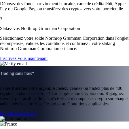
Déposez des fonds par virement bancaire, carte de crédit/débit, Apple
Pay ou Google Pay, ou transférez des cryptos vers votre portefeuille.
3
Stakez vos Northrop Grumman Corporation
Sélectionnez votre solde Northrop Grumman Corporation dans l'onglet
récompenses, validez les conditions et confirmez : votre staking
Northrop Grumman Corporation est lancé.
Inscrivez-vous maintenant
Trading sans frais*
Faites fructifier votre argent. Achetez, vendez ou tradez plus de 400
cryptos tendance sans frais* sur l'application Crypto.com. Rejoignez
Level Up et profitez de jusqu'à 6 % de récompenses crypto sur chaque
achat avec la carte Visa Crypto.com. Conditions applicables.
Rejoindre Level Up