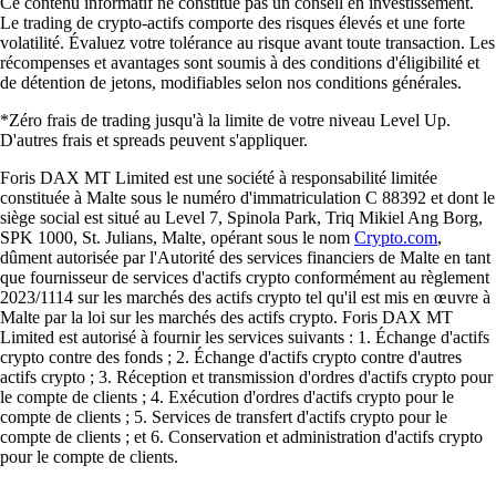
Ce contenu informatif ne constitue pas un conseil en investissement.
Le trading de crypto-actifs comporte des risques élevés et une forte
volatilité. Évaluez votre tolérance au risque avant toute transaction. Les
récompenses et avantages sont soumis à des conditions d'éligibilité et
de détention de jetons, modifiables selon nos conditions générales.
*Zéro frais de trading jusqu'à la limite de votre niveau Level Up.
D'autres frais et spreads peuvent s'appliquer.
Foris DAX MT Limited est une société à responsabilité limitée
constituée à Malte sous le numéro d'immatriculation C 88392 et dont le
siège social est situé au Level 7, Spinola Park, Triq Mikiel Ang Borg,
SPK 1000, St. Julians, Malte, opérant sous le nom
Crypto.com
,
dûment autorisée par l'Autorité des services financiers de Malte en tant
que fournisseur de services d'actifs crypto conformément au règlement
2023/1114 sur les marchés des actifs crypto tel qu'il est mis en œuvre à
Malte par la loi sur les marchés des actifs crypto. Foris DAX MT
Limited est autorisé à fournir les services suivants : 1. Échange d'actifs
crypto contre des fonds ; 2. Échange d'actifs crypto contre d'autres
actifs crypto ; 3. Réception et transmission d'ordres d'actifs crypto pour
le compte de clients ; 4. Exécution d'ordres d'actifs crypto pour le
compte de clients ; 5. Services de transfert d'actifs crypto pour le
compte de clients ; et 6. Conservation et administration d'actifs crypto
pour le compte de clients.