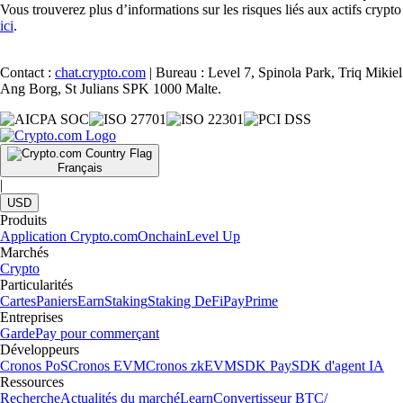
Vous trouverez plus d’informations sur les risques liés aux actifs crypto
ici
.
Contact :
chat.crypto.com
| Bureau : Level 7, Spinola Park, Triq Mikiel
Ang Borg, St Julians SPK 1000 Malte.
Français
|
USD
Produits
Application Crypto.com
Onchain
Level Up
Marchés
Crypto
Particularités
Cartes
Paniers
Earn
Staking
Staking DeFi
Pay
Prime
Entreprises
Garde
Pay pour commerçant
Développeurs
Cronos PoS
Cronos EVM
Cronos zkEVM
SDK Pay
SDK d'agent IA
Ressources
Recherche
Actualités du marché
Learn
Convertisseur BTC/