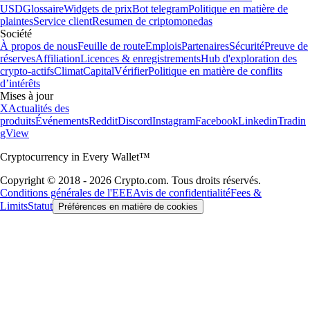
USD
Glossaire
Widgets de prix
Bot telegram
Politique en matière de
plaintes
Service client
Resumen de criptomonedas
Société
À propos de nous
Feuille de route
Emplois
Partenaires
Sécurité
Preuve de
réserves
Affiliation
Licences & enregistrements
Hub d'exploration des
crypto-actifs
Climat
Capital
Vérifier
Politique en matière de conflits
d’intérêts
Mises à jour
X
Actualités des
produits
Événements
Reddit
Discord
Instagram
Facebook
Linkedin
Tradin
gView
Cryptocurrency in Every Wallet™
Copyright © 2018 - 2026 Crypto.com. Tous droits réservés.
Conditions générales de l'EEE
Avis de confidentialité
Fees &
Limits
Statut
Préférences en matière de cookies