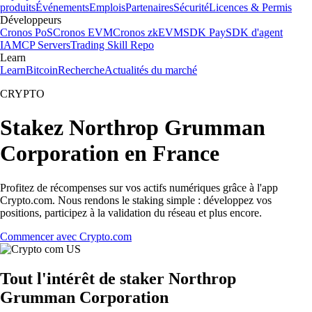
produits
Événements
Emplois
Partenaires
Sécurité
Licences & Permis
Développeurs
Cronos PoS
Cronos EVM
Cronos zkEVM
SDK Pay
SDK d'agent
IA
MCP Servers
Trading Skill Repo
Learn
Learn
Bitcoin
Recherche
Actualités du marché
CRYPTO
Stakez Northrop Grumman
Corporation en France
Profitez de récompenses sur vos actifs numériques grâce à l'app
Crypto.com. Nous rendons le staking simple : développez vos
positions, participez à la validation du réseau et plus encore.
Commencer avec Crypto.com
Tout l'intérêt de staker Northrop
Grumman Corporation