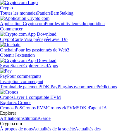
Crypto
Toutes les monnaies
Paniers
Earn
Staking
Application Crypto.com
Pour les utilisateurs du quotidien
Commencer
Crypto
Carte Visa prépayée
Level Up
Onchain
Pour les passionnés de Web3
Obtenir l'extension
Swap
Staker
Explorer les dApps
Pay
Pour commerçants
Inscription commerçant
Terminal de paiement
SDK Pay
Plug-ins e-commerce
Prédictions
Cronos
Layer 1 compatible EVM
Explorez Cronos
Cronos PoS
Cronos EVM
Cronos zkEVM
SDK d'agent IA
Explorer
Affiliation
Institutions
Garde
Crypto.com
À propos de nous
Actualités de la société
Actualités des