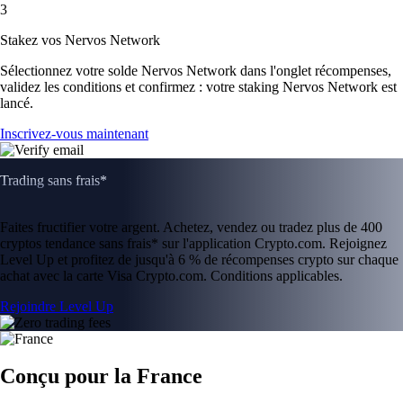
3
Stakez vos Nervos Network
Sélectionnez votre solde Nervos Network dans l'onglet récompenses,
validez les conditions et confirmez : votre staking Nervos Network est
lancé.
Inscrivez-vous maintenant
Trading sans frais*
Faites fructifier votre argent. Achetez, vendez ou tradez plus de 400
cryptos tendance sans frais* sur l'application Crypto.com. Rejoignez
Level Up et profitez de jusqu'à 6 % de récompenses crypto sur chaque
achat avec la carte Visa Crypto.com. Conditions applicables.
Rejoindre Level Up
Conçu pour la France