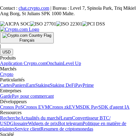
Contact :
chat.crypto.com
| Bureau : Level 7, Spinola Park, Triq Mikiel
Ang Borg, St Julians SPK 1000 Malte.
Français
|
USD
Produits
Application Crypto.com
Onchain
Level Up
Marchés
Crypto
Particularités
Cartes
Paniers
Earn
Staking
Staking DeFi
Pay
Prime
Entreprises
Garde
Pay pour commerçant
Développeurs
Cronos PoS
Cronos EVM
Cronos zkEVM
SDK Pay
SDK d'agent IA
Ressources
Recherche
Actualités du marché
Learn
Convertisseur BTC/
USD
Glossaire
Widgets de prix
Bot telegram
Politique en matière de
plaintes
Service client
Resumen de criptomonedas
Société