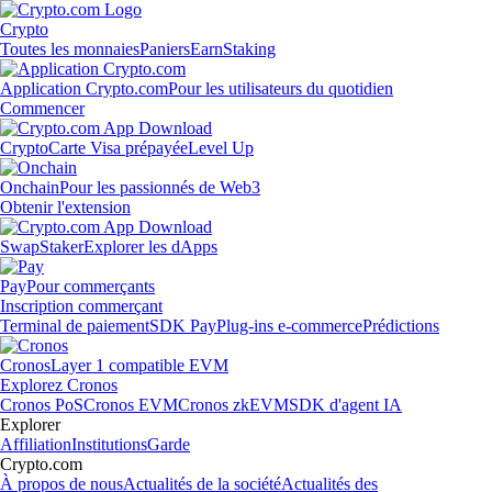
Crypto
Toutes les monnaies
Paniers
Earn
Staking
Application Crypto.com
Pour les utilisateurs du quotidien
Commencer
Crypto
Carte Visa prépayée
Level Up
Onchain
Pour les passionnés de Web3
Obtenir l'extension
Swap
Staker
Explorer les dApps
Pay
Pour commerçants
Inscription commerçant
Terminal de paiement
SDK Pay
Plug-ins e-commerce
Prédictions
Cronos
Layer 1 compatible EVM
Explorez Cronos
Cronos PoS
Cronos EVM
Cronos zkEVM
SDK d'agent IA
Explorer
Affiliation
Institutions
Garde
Crypto.com
À propos de nous
Actualités de la société
Actualités des