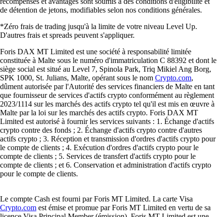
récompenses et avantages sont soumis à des conditions d'éligibilité et
de détention de jetons, modifiables selon nos conditions générales.
*Zéro frais de trading jusqu'à la limite de votre niveau Level Up.
D'autres frais et spreads peuvent s'appliquer.
Foris DAX MT Limited est une société à responsabilité limitée
constituée à Malte sous le numéro d'immatriculation C 88392 et dont le
siège social est situé au Level 7, Spinola Park, Triq Mikiel Ang Borg,
SPK 1000, St. Julians, Malte, opérant sous le nom
Crypto.com
,
dûment autorisée par l'Autorité des services financiers de Malte en tant
que fournisseur de services d'actifs crypto conformément au règlement
2023/1114 sur les marchés des actifs crypto tel qu'il est mis en œuvre à
Malte par la loi sur les marchés des actifs crypto. Foris DAX MT
Limited est autorisé à fournir les services suivants : 1. Échange d'actifs
crypto contre des fonds ; 2. Échange d'actifs crypto contre d'autres
actifs crypto ; 3. Réception et transmission d'ordres d'actifs crypto pour
le compte de clients ; 4. Exécution d'ordres d'actifs crypto pour le
compte de clients ; 5. Services de transfert d'actifs crypto pour le
compte de clients ; et 6. Conservation et administration d'actifs crypto
pour le compte de clients.
Le compte Cash est fourni par Foris MT Limited. La carte Visa
Crypto.com
est émise et promue par Foris MT Limited en vertu de sa
licence Visa Principal Member (émission). Foris MT Limited est une