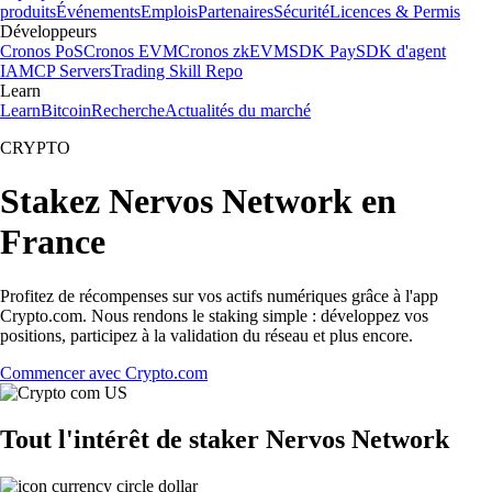
produits
Événements
Emplois
Partenaires
Sécurité
Licences & Permis
Développeurs
Cronos PoS
Cronos EVM
Cronos zkEVM
SDK Pay
SDK d'agent
IA
MCP Servers
Trading Skill Repo
Learn
Learn
Bitcoin
Recherche
Actualités du marché
CRYPTO
Stakez Nervos Network en
France
Profitez de récompenses sur vos actifs numériques grâce à l'app
Crypto.com. Nous rendons le staking simple : développez vos
positions, participez à la validation du réseau et plus encore.
Commencer avec Crypto.com
Tout l'intérêt de staker Nervos Network