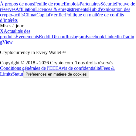
À propos de nous
Feuille de route
Emplois
Partenaires
Sécurité
Preuve de
réserves
Affiliation
Licences & enregistrements
Hub d'exploration des
crypto-actifs
Climat
Capital
Vérifier
Politique en matière de conflits
d’intérêts
Mises à jour
X
Actualités des
produits
Événements
Reddit
Discord
Instagram
Facebook
Linkedin
Tradin
gView
Cryptocurrency in Every Wallet™
Copyright © 2018 - 2026 Crypto.com. Tous droits réservés.
Conditions générales de l'EEE
Avis de confidentialité
Fees &
Limits
Statut
Préférences en matière de cookies