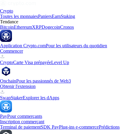
Crypto
Toutes les monnaies
Paniers
Earn
Staking
Tendance
Bitcoin
Ethereum
XRP
Dogecoin
Cronos
Application Crypto.com
Pour les utilisateurs du quotidien
Commencer
Crypto
Carte Visa prépayée
Level Up
Onchain
Pour les passionnés de Web3
Obtenir l'extension
Swap
Staker
Explorer les dApps
Pay
Pour commerçants
Inscription commerçant
Terminal de paiement
SDK Pay
Plug-ins e-commerce
Prédictions