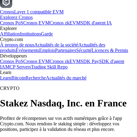
Cronos
Layer 1 compatible EVM
Explorez Cronos
Cronos PoS
Cronos EVM
Cronos zkEVM
SDK d'agent IA
Explorer
Affiliation
Institutions
Garde
Crypto.com
À propos de nous
Actualités de la société
Actualités des
produits
Événements
Emplois
Partenaires
Sécurité
Licences & Permis
Développeurs
Cronos PoS
Cronos EVM
Cronos zkEVM
SDK Pay
SDK d'agent
IA
MCP Servers
Trading Skill Repo
Learn
Learn
Bitcoin
Recherche
Actualités du marché
CRYPTO
Stakez Nasdaq, Inc. en France
Profitez de récompenses sur vos actifs numériques grâce à l'app
Crypto.com. Nous rendons le staking simple : développez vos
positions, participez à la validation du réseau et plus encore.