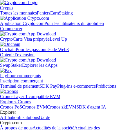
Crypto
Toutes les monnaies
Paniers
Earn
Staking
Application Crypto.com
Pour les utilisateurs du quotidien
Commencer
Crypto
Carte Visa prépayée
Level Up
Onchain
Pour les passionnés de Web3
Obtenir l'extension
Swap
Staker
Explorer les dApps
Pay
Pour commerçants
Inscription commerçant
Terminal de paiement
SDK Pay
Plug-ins e-commerce
Prédictions
Cronos
Layer 1 compatible EVM
Explorez Cronos
Cronos PoS
Cronos EVM
Cronos zkEVM
SDK d'agent IA
Explorer
Affiliation
Institutions
Garde
Crypto.com
À propos de nous
Actualités de la société
Actualités des