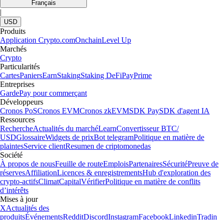
Français
|
USD
Produits
Application Crypto.com
Onchain
Level Up
Marchés
Crypto
Particularités
Cartes
Paniers
Earn
Staking
Staking DeFi
Pay
Prime
Entreprises
Garde
Pay pour commerçant
Développeurs
Cronos PoS
Cronos EVM
Cronos zkEVM
SDK Pay
SDK d'agent IA
Ressources
Recherche
Actualités du marché
Learn
Convertisseur BTC/
USD
Glossaire
Widgets de prix
Bot telegram
Politique en matière de
plaintes
Service client
Resumen de criptomonedas
Société
À propos de nous
Feuille de route
Emplois
Partenaires
Sécurité
Preuve de
réserves
Affiliation
Licences & enregistrements
Hub d'exploration des
crypto-actifs
Climat
Capital
Vérifier
Politique en matière de conflits
d’intérêts
Mises à jour
X
Actualités des
produits
Événements
Reddit
Discord
Instagram
Facebook
Linkedin
Tradin