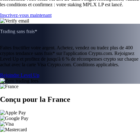
les conditions et confirmez : votre staking MPLX LP est lancé.
Inscrivez-vous maintenant
Trading sans frais*
Faites fructifier votre argent. Achetez, vendez ou tradez plus de 400
cryptos tendance sans frais* sur l'application Crypto.com. Rejoignez
Level Up et profitez de jusqu'à 6 % de récompenses crypto sur chaque
achat avec la carte Visa Crypto.com. Conditions applicables.
Rejoindre Level Up
Conçu pour la France