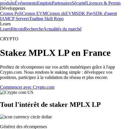
produits
Événements
Emplois
Partenaires
Sécurité
Licences & Permis
Développeurs
Cronos PoS
Cronos EVM
Cronos zkEVM
SDK Pay
SDK d'agent
IA
MCP Servers
Trading Skill Repo
Learn
Learn
Bitcoin
Recherche
Actualités du marché
CRYPTO
Stakez MPLX LP en France
Profitez de récompenses sur vos actifs numériques grâce à l'app
Crypto.com. Nous rendons le staking simple : développez vos
positions, participez à la validation du réseau et plus encore.
Commencer avec Crypto.com
Tout l'intérêt de staker MPLX LP
Générez des récompenses