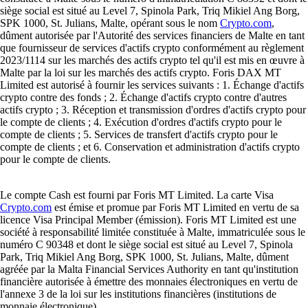
siège social est situé au Level 7, Spinola Park, Triq Mikiel Ang Borg,
SPK 1000, St. Julians, Malte, opérant sous le nom
Crypto.com
,
dûment autorisée par l'Autorité des services financiers de Malte en tant
que fournisseur de services d'actifs crypto conformément au règlement
2023/1114 sur les marchés des actifs crypto tel qu'il est mis en œuvre à
Malte par la loi sur les marchés des actifs crypto. Foris DAX MT
Limited est autorisé à fournir les services suivants : 1. Échange d'actifs
crypto contre des fonds ; 2. Échange d'actifs crypto contre d'autres
actifs crypto ; 3. Réception et transmission d'ordres d'actifs crypto pour
le compte de clients ; 4. Exécution d'ordres d'actifs crypto pour le
compte de clients ; 5. Services de transfert d'actifs crypto pour le
compte de clients ; et 6. Conservation et administration d'actifs crypto
pour le compte de clients.
Le compte Cash est fourni par Foris MT Limited. La carte Visa
Crypto.com
est émise et promue par Foris MT Limited en vertu de sa
licence Visa Principal Member (émission). Foris MT Limited est une
société à responsabilité limitée constituée à Malte, immatriculée sous le
numéro C 90348 et dont le siège social est situé au Level 7, Spinola
Park, Triq Mikiel Ang Borg, SPK 1000, St. Julians, Malte, dûment
agréée par la Malta Financial Services Authority en tant qu'institution
financière autorisée à émettre des monnaies électroniques en vertu de
l'annexe 3 de la loi sur les institutions financières (institutions de
monnaie électronique).