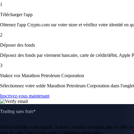
1
Télécharger l'app
Obtenez l'app Crypto.com sur votre store et vérifiez votre identité en 
2
Déposer des fonds
Déposez des fonds par virement bancaire, carte de crédit/débit, Apple P
3
Stakez vos Marathon Petroleum Corporation
Sélectionnez votre solde Marathon Petroleum Corporation dans l'onglet
Inscrivez-vous maintenant
Trading sans frais*
Faites fructifier votre argent. Achetez, vendez ou tradez plus de 400 c
avec la carte Visa Crypto.com. Conditions applicables.