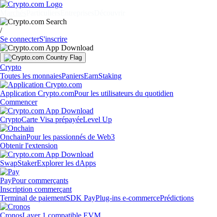
Marchés
Particuliers
Entreprises
Découvrir
/
Se connecter
S'inscrire
Crypto
Toutes les monnaies
Paniers
Earn
Staking
Application Crypto.com
Pour les utilisateurs du quotidien
Commencer
Crypto
Carte Visa prépayée
Level Up
Onchain
Pour les passionnés de Web3
Obtenir l'extension
Swap
Staker
Explorer les dApps
Pay
Pour commerçants
Inscription commerçant
Terminal de paiement
SDK Pay
Plug-ins e-commerce
Prédictions
Cronos
Layer 1 compatible EVM