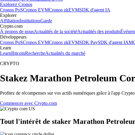
Explorez Cronos
Cronos PoS
Cronos EVM
Cronos zkEVM
SDK d'agent IA
Explorer
Affiliation
Institutions
Garde
Crypto.com
À propos de nous
Actualités de la société
Actualités des produits
Événem
Développeurs
Cronos PoS
Cronos EVM
Cronos zkEVM
SDK Pay
SDK d'agent IA
MC
Learn
Learn
Bitcoin
Recherche
Actualités du marché
CRYPTO
Stakez Marathon Petroleum Cor
Profitez de récompenses sur vos actifs numériques grâce à l'app Crypto.
Commencer avec Crypto.com
Tout l'intérêt de staker Marathon Petrole