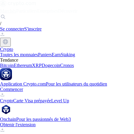
Marchés
Particuliers
Entreprises
Découvrir
/
Se connecter
S'inscrire
Crypto
Toutes les monnaies
Paniers
Earn
Staking
Tendance
Bitcoin
Ethereum
XRP
Dogecoin
Cronos
Application Crypto.com
Pour les utilisateurs du quotidien
Commencer
Crypto
Carte Visa prépayée
Level Up
Onchain
Pour les passionnés de Web3
Obtenir l'extension