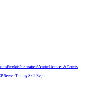
ents
Emplois
Partenaires
Sécurité
Licences & Permis
P Servers
Trading Skill Repo