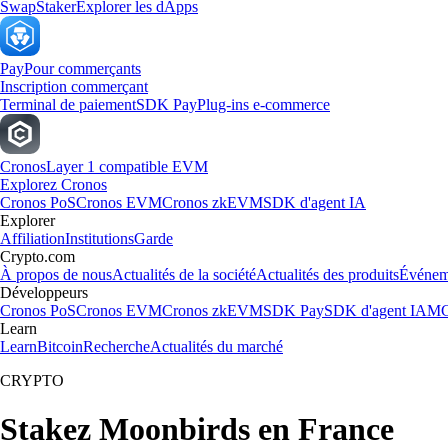
Swap
Staker
Explorer les dApps
Pay
Pour commerçants
Inscription commerçant
Terminal de paiement
SDK Pay
Plug-ins e-commerce
Cronos
Layer 1 compatible EVM
Explorez Cronos
Cronos PoS
Cronos EVM
Cronos zkEVM
SDK d'agent IA
Explorer
Affiliation
Institutions
Garde
Crypto.com
À propos de nous
Actualités de la société
Actualités des produits
Événem
Développeurs
Cronos PoS
Cronos EVM
Cronos zkEVM
SDK Pay
SDK d'agent IA
MC
Learn
Learn
Bitcoin
Recherche
Actualités du marché
CRYPTO
Stakez Moonbirds en France