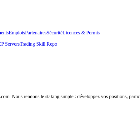
ents
Emplois
Partenaires
Sécurité
Licences & Permis
P Servers
Trading Skill Repo
com. Nous rendons le staking simple : développez vos positions, partici