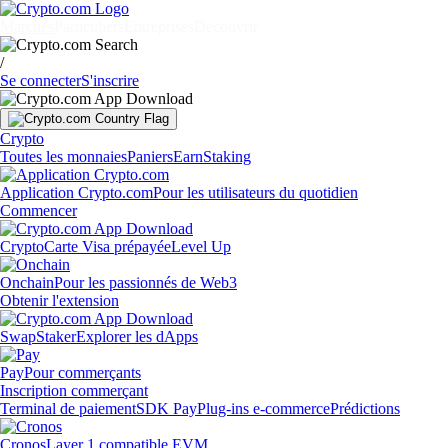
Marchés
Particuliers
Entreprises
Découvrir
/
Se connecter
S'inscrire
Crypto
Toutes les monnaies
Paniers
Earn
Staking
Application Crypto.com
Pour les utilisateurs du quotidien
Commencer
Crypto
Carte Visa prépayée
Level Up
Onchain
Pour les passionnés de Web3
Obtenir l'extension
Swap
Staker
Explorer les dApps
Pay
Pour commerçants
Inscription commerçant
Terminal de paiement
SDK Pay
Plug-ins e-commerce
Prédictions
Cronos
Layer 1 compatible EVM