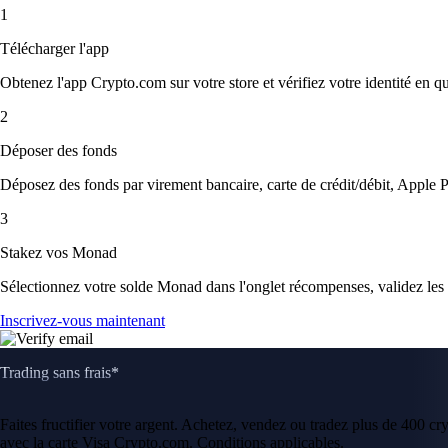
1
Télécharger l'app
Obtenez l'app Crypto.com sur votre store et vérifiez votre identité en 
2
Déposer des fonds
Déposez des fonds par virement bancaire, carte de crédit/débit, Apple P
3
Stakez vos Monad
Sélectionnez votre solde Monad dans l'onglet récompenses, validez les 
Inscrivez-vous maintenant
Trading sans frais*
Faites fructifier votre argent. Achetez, vendez ou tradez plus de 400 c
avec la carte Visa Crypto.com. Conditions applicables.