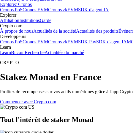
Explorez Cronos
Cronos PoS
Cronos EVM
Cronos zkEVM
SDK d'agent IA
Explorer
Affiliation
Institutions
Garde
Crypto.com
À propos de nous
Actualités de la société
Actualités des produits
Événem
Développeurs
Cronos PoS
Cronos EVM
Cronos zkEVM
SDK Pay
SDK d'agent IA
MC
Learn
Learn
Bitcoin
Recherche
Actualités du marché
CRYPTO
Stakez Monad en France
Profitez de récompenses sur vos actifs numériques grâce à l'app Crypto.
Commencer avec Crypto.com
Tout l'intérêt de staker Monad