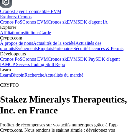
Cronos
Layer 1 compatible EVM
Explorez Cronos
Cronos PoS
Cronos EVM
Cronos zkEVM
SDK d'agent IA
Explorer
Affiliation
Institutions
Garde
Crypto.com
À propos de nous
Actualités de la société
Actualités des
produits
Événements
Emplois
Partenaires
Sécurité
Licences & Permis
Développeurs
Cronos PoS
Cronos EVM
Cronos zkEVM
SDK Pay
SDK d'agent
IA
MCP Servers
Trading Skill Repo
Learn
Learn
Bitcoin
Recherche
Actualités du marché
CRYPTO
Stakez Mineralys Therapeutics,
Inc. en France
Profitez de récompenses sur vos actifs numériques grâce à l'app
Crypto.com. Nous rendons le staking simple : développez vos