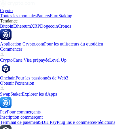
Crypto
Toutes les monnaies
Paniers
Earn
Staking
Tendance
Bitcoin
Ethereum
XRP
Dogecoin
Cronos
Application Crypto.com
Pour les utilisateurs du quotidien
Commencer
Crypto
Carte Visa prépayée
Level Up
Onchain
Pour les passionnés de Web3
Obtenir l'extension
Swap
Staker
Explorer les dApps
Pay
Pour commerçants
Inscription commerçant
Terminal de paiement
SDK Pay
Plug-ins e-commerce
Prédictions