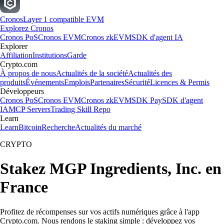
Cronos
Layer 1 compatible EVM
Explorez Cronos
Cronos PoS
Cronos EVM
Cronos zkEVM
SDK d'agent IA
Explorer
Affiliation
Institutions
Garde
Crypto.com
À propos de nous
Actualités de la société
Actualités des
produits
Événements
Emplois
Partenaires
Sécurité
Licences & Permis
Développeurs
Cronos PoS
Cronos EVM
Cronos zkEVM
SDK Pay
SDK d'agent
IA
MCP Servers
Trading Skill Repo
Learn
Learn
Bitcoin
Recherche
Actualités du marché
CRYPTO
Stakez MGP Ingredients, Inc. en
France
Profitez de récompenses sur vos actifs numériques grâce à l'app
Crypto.com. Nous rendons le staking simple : développez vos