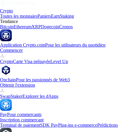
Crypto
Toutes les monnaies
Paniers
Earn
Staking
Tendance
Bitcoin
Ethereum
XRP
Dogecoin
Cronos
Application Crypto.com
Pour les utilisateurs du quotidien
Commencer
Crypto
Carte Visa prépayée
Level Up
Onchain
Pour les passionnés de Web3
Obtenir l'extension
Swap
Staker
Explorer les dApps
Pay
Pour commerçants
Inscription commerçant
Terminal de paiement
SDK Pay
Plug-ins e-commerce
Prédictions