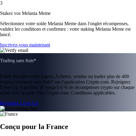
3
Stakez vos Melania Meme
Sélectionnez votre solde Melania Meme dans l'onglet récompenses,
validez les conditions et confirmez : votre staking Melania Meme est
lancé.
Inscrivez-vous maintenant
Trading sans frais*
Faites fructifier votre argent. Achetez, vendez ou tradez plus de 400
cryptos tendance sans frais* sur l'application Crypto.com. Rejoignez
Level Up et profitez de jusqu'à 6 % de récompenses crypto sur chaque
achat avec la carte Visa Crypto.com. Conditions applicables.
Rejoindre Level Up
Conçu pour la France