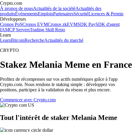
Crypto.com
À propos de nous
Actualités de la société
Actualités des
produits
Événements
Emplois
Partenaires
Sécurité
Licences & Permis
Développeurs
Cronos PoS
Cronos EVM
Cronos zkEVM
SDK Pay
SDK d'agent
IA
MCP Servers
Trading Skill Repo
Learn
Learn
Bitcoin
Recherche
Actualités du marché
CRYPTO
Stakez Melania Meme en France
Profitez de récompenses sur vos actifs numériques grâce à l'app
Crypto.com. Nous rendons le staking simple : développez vos
positions, participez à la validation du réseau et plus encore.
Commencer avec Crypto.com
Tout l'intérêt de staker Melania Meme