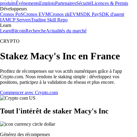
produits
Événements
Emplois
Partenaires
Sécurité
Licences & Permis
Développeurs
Cronos PoS
Cronos EVM
Cronos zkEVM
SDK Pay
SDK d'agent
IA
MCP Servers
Trading Skill Repo
Learn
Learn
Bitcoin
Recherche
Actualités du marché
CRYPTO
Stakez Macy's Inc en France
Profitez de récompenses sur vos actifs numériques grâce à l'app
Crypto.com. Nous rendons le staking simple : développez vos
positions, participez à la validation du réseau et plus encore.
Commencer avec Crypto.com
Tout l'intérêt de staker Macy's Inc
Générez des récompenses