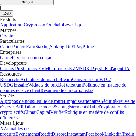
Français
|
USD
Produits
Application Crypto.com
Onchain
Level Up
Marchés
Crypto
Particularités
Cartes
Paniers
Earn
Staking
Staking DeFi
Pay
Prime
Entreprises
Garde
Pay pour commerçant
Développeurs
Cronos PoS
Cronos EVM
Cronos zkEVM
SDK Pay
SDK d'agent IA
Ressources
Recherche
Actualités du marché
Learn
Convertisseur BTC/
USD
Glossaire
Widgets de prix
Bot telegram
Politique en matière de
plaintes
Service client
Resumen de criptomonedas
Société
À propos de nous
Feuille de route
Emplois
Partenaires
Sécurité
Preuve de
réserves
Affiliation
Licences & enregistrements
Hub d'exploration des
crypto-actifs
Climat
Capital
Vérifier
Politique en matière de conflits
d’intérêts
Mises à jour
X
Actualités des
produits
Événements
Reddit
Discord
Instagram
Facebook
Linkedin
Tradin