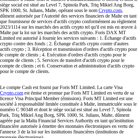
siège social est situé au Level 7, Spinola Park, Triq Mikiel Ang Borg,
SPK 1000, St. Julians, Malte, opérant sous le nom
Crypto.com
,
dûment autorisée par l'Autorité des services financiers de Malte en tant
que fournisseur de services d'actifs crypto conformément au règlement
2023/1114 sur les marchés des actifs crypto tel qu'il est mis en œuvre à
Malte par la loi sur les marchés des actifs crypto. Foris DAX MT
Limited est autorisé à fournir les services suivants : 1. Échange d'actifs
crypto contre des fonds ; 2. Échange d'actifs crypto contre d'autres
actifs crypto ; 3. Réception et transmission d'ordres d'actifs crypto pour
le compte de clients ; 4. Exécution d'ordres d'actifs crypto pour le
compte de clients ; 5. Services de transfert d'actifs crypto pour le
compte de clients ; et 6. Conservation et administration d'actifs crypto
pour le compte de clients.
Le compte Cash est fourni par Foris MT Limited. La carte Visa
Crypto.com
est émise et promue par Foris MT Limited en vertu de sa
licence Visa Principal Member (émission). Foris MT Limited est une
société à responsabilité limitée constituée à Malte, immatriculée sous le
numéro C 90348 et dont le siège social est situé au Level 7, Spinola
Park, Triq Mikiel Ang Borg, SPK 1000, St. Julians, Malte, dûment
agréée par la Malta Financial Services Authority en tant qu'institution
financière autorisée à émettre des monnaies électroniques en vertu de
l'annexe 3 de la loi sur les institutions financières (institutions de
monnaie électronique).