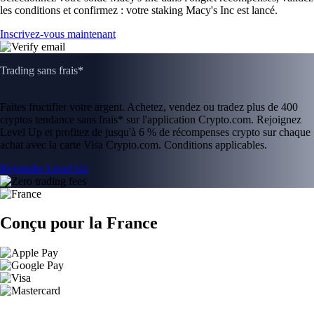
les conditions et confirmez : votre staking Macy's Inc est lancé.
Inscrivez-vous maintenant
Trading sans frais*
Faites fructifier votre argent. Achetez, vendez ou tradez plus de 400
cryptos tendance sans frais* sur l'application Crypto.com. Rejoignez
Level Up et profitez de jusqu'à 6 % de récompenses crypto sur chaque
achat avec la carte Visa Crypto.com. Conditions applicables.
Rejoindre Level Up
Conçu pour la France