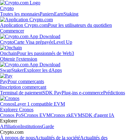
Crypto
Toutes les monnaies
Paniers
Earn
Staking
Application Crypto.com
Pour les utilisateurs du quotidien
Commencer
Crypto
Carte Visa prépayée
Level Up
Onchain
Pour les passionnés de Web3
Obtenir l'extension
Swap
Staker
Explorer les dApps
Pay
Pour commerçants
Inscription commerçant
Terminal de paiement
SDK Pay
Plug-ins e-commerce
Prédictions
Cronos
Layer 1 compatible EVM
Explorez Cronos
Cronos PoS
Cronos EVM
Cronos zkEVM
SDK d'agent IA
Explorer
Affiliation
Institutions
Garde
Crypto.com
À propos de nous
Actualités de la société
Actualités des