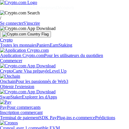
Marchés
Particuliers
Entreprises
Découvrir
/
Se connecter
S'inscrire
Crypto
Toutes les monnaies
Paniers
Earn
Staking
Application Crypto.com
Pour les utilisateurs du quotidien
Commencer
Crypto
Carte Visa prépayée
Level Up
Onchain
Pour les passionnés de Web3
Obtenir l'extension
Swap
Staker
Explorer les dApps
Pay
Pour commerçants
Inscription commerçant
Terminal de paiement
SDK Pay
Plug-ins e-commerce
Prédictions
Cronos
Layer 1 compatible EVM