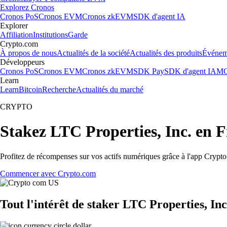
Explorez Cronos
Cronos PoS
Cronos EVM
Cronos zkEVM
SDK d'agent IA
Explorer
Affiliation
Institutions
Garde
Crypto.com
À propos de nous
Actualités de la société
Actualités des produits
Événem
Développeurs
Cronos PoS
Cronos EVM
Cronos zkEVM
SDK Pay
SDK d'agent IA
MC
Learn
Learn
Bitcoin
Recherche
Actualités du marché
CRYPTO
Stakez LTC Properties, Inc. en 
Profitez de récompenses sur vos actifs numériques grâce à l'app Crypto.
Commencer avec Crypto.com
Tout l'intérêt de staker LTC Properties, Inc