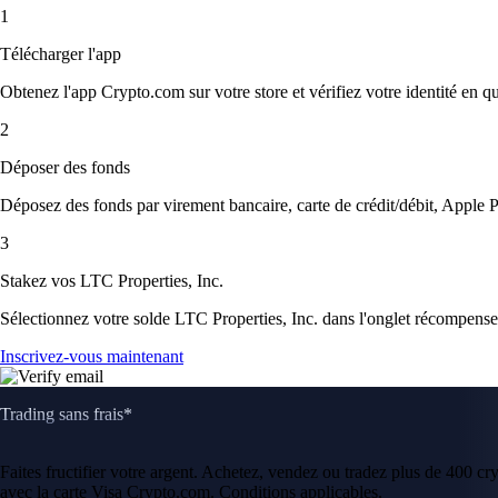
1
Télécharger l'app
Obtenez l'app Crypto.com sur votre store et vérifiez votre identité en 
2
Déposer des fonds
Déposez des fonds par virement bancaire, carte de crédit/débit, Apple P
3
Stakez vos LTC Properties, Inc.
Sélectionnez votre solde LTC Properties, Inc. dans l'onglet récompenses,
Inscrivez-vous maintenant
Trading sans frais*
Faites fructifier votre argent. Achetez, vendez ou tradez plus de 400 c
avec la carte Visa Crypto.com. Conditions applicables.