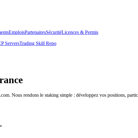
ents
Emplois
Partenaires
Sécurité
Licences & Permis
P Servers
Trading Skill Repo
France
com. Nous rendons le staking simple : développez vos positions, partici
.