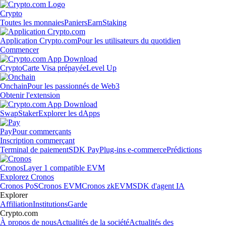
Crypto
Toutes les monnaies
Paniers
Earn
Staking
Application Crypto.com
Pour les utilisateurs du quotidien
Commencer
Crypto
Carte Visa prépayée
Level Up
Onchain
Pour les passionnés de Web3
Obtenir l'extension
Swap
Staker
Explorer les dApps
Pay
Pour commerçants
Inscription commerçant
Terminal de paiement
SDK Pay
Plug-ins e-commerce
Prédictions
Cronos
Layer 1 compatible EVM
Explorez Cronos
Cronos PoS
Cronos EVM
Cronos zkEVM
SDK d'agent IA
Explorer
Affiliation
Institutions
Garde
Crypto.com
À propos de nous
Actualités de la société
Actualités des