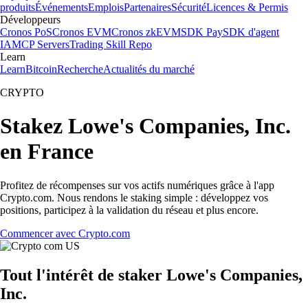
produits
Événements
Emplois
Partenaires
Sécurité
Licences & Permis
Développeurs
Cronos PoS
Cronos EVM
Cronos zkEVM
SDK Pay
SDK d'agent
IA
MCP Servers
Trading Skill Repo
Learn
Learn
Bitcoin
Recherche
Actualités du marché
CRYPTO
Stakez Lowe's Companies, Inc.
en France
Profitez de récompenses sur vos actifs numériques grâce à l'app
Crypto.com. Nous rendons le staking simple : développez vos
positions, participez à la validation du réseau et plus encore.
Commencer avec Crypto.com
Tout l'intérêt de staker Lowe's Companies,
Inc.