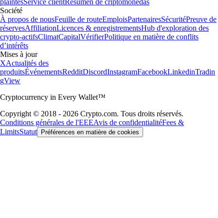
plaintes
Service client
Resumen de criptomonedas
Société
À propos de nous
Feuille de route
Emplois
Partenaires
Sécurité
Preuve de
réserves
Affiliation
Licences & enregistrements
Hub d'exploration des
crypto-actifs
Climat
Capital
Vérifier
Politique en matière de conflits
d’intérêts
Mises à jour
X
Actualités des
produits
Événements
Reddit
Discord
Instagram
Facebook
Linkedin
Tradin
gView
Cryptocurrency in Every Wallet™
Copyright © 2018 - 2026 Crypto.com. Tous droits réservés.
Conditions générales de l'EEE
Avis de confidentialité
Fees &
Limits
Statut
Préférences en matière de cookies