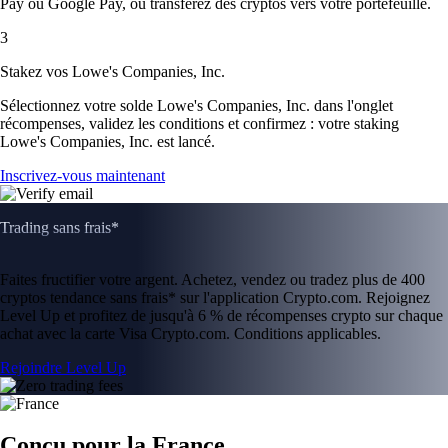
Pay ou Google Pay, ou transférez des cryptos vers votre portefeuille.
3
Stakez vos Lowe's Companies, Inc.
Sélectionnez votre solde Lowe's Companies, Inc. dans l'onglet
récompenses, validez les conditions et confirmez : votre staking
Lowe's Companies, Inc. est lancé.
Inscrivez-vous maintenant
Trading sans frais*
Faites fructifier votre argent. Achetez, vendez ou tradez plus de 400
cryptos tendance sans frais* sur l'application Crypto.com. Rejoignez
Level Up et profitez de jusqu'à 6 % de récompenses crypto sur chaque
achat avec la carte Visa Crypto.com. Conditions applicables.
Rejoindre Level Up
Conçu pour la France