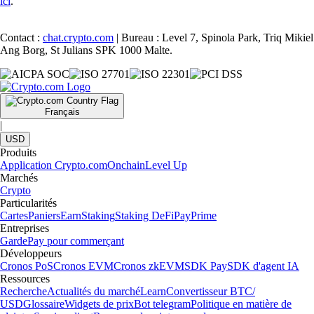
ici
.
Contact :
chat.crypto.com
| Bureau : Level 7, Spinola Park, Triq Mikiel
Ang Borg, St Julians SPK 1000 Malte.
Français
|
USD
Produits
Application Crypto.com
Onchain
Level Up
Marchés
Crypto
Particularités
Cartes
Paniers
Earn
Staking
Staking DeFi
Pay
Prime
Entreprises
Garde
Pay pour commerçant
Développeurs
Cronos PoS
Cronos EVM
Cronos zkEVM
SDK Pay
SDK d'agent IA
Ressources
Recherche
Actualités du marché
Learn
Convertisseur BTC/
USD
Glossaire
Widgets de prix
Bot telegram
Politique en matière de