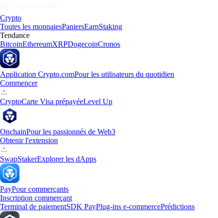
Crypto
Toutes les monnaies
Paniers
Earn
Staking
Tendance
Bitcoin
Ethereum
XRP
Dogecoin
Cronos
Application Crypto.com
Pour les utilisateurs du quotidien
Commencer
Crypto
Carte Visa prépayée
Level Up
Onchain
Pour les passionnés de Web3
Obtenir l'extension
Swap
Staker
Explorer les dApps
Pay
Pour commerçants
Inscription commerçant
Terminal de paiement
SDK Pay
Plug-ins e-commerce
Prédictions