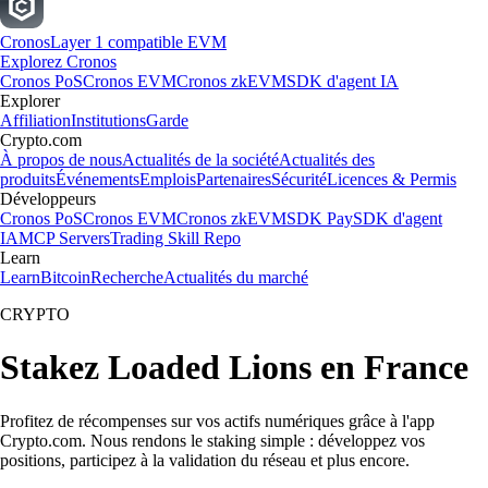
Cronos
Layer 1 compatible EVM
Explorez Cronos
Cronos PoS
Cronos EVM
Cronos zkEVM
SDK d'agent IA
Explorer
Affiliation
Institutions
Garde
Crypto.com
À propos de nous
Actualités de la société
Actualités des
produits
Événements
Emplois
Partenaires
Sécurité
Licences & Permis
Développeurs
Cronos PoS
Cronos EVM
Cronos zkEVM
SDK Pay
SDK d'agent
IA
MCP Servers
Trading Skill Repo
Learn
Learn
Bitcoin
Recherche
Actualités du marché
CRYPTO
Stakez Loaded Lions en France
Profitez de récompenses sur vos actifs numériques grâce à l'app
Crypto.com. Nous rendons le staking simple : développez vos
positions, participez à la validation du réseau et plus encore.