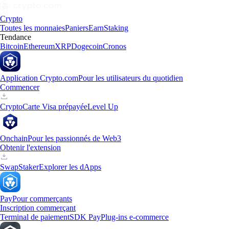
Crypto
Toutes les monnaies
Paniers
Earn
Staking
Tendance
Bitcoin
Ethereum
XRP
Dogecoin
Cronos
Application Crypto.com
Pour les utilisateurs du quotidien
Commencer
Crypto
Carte Visa prépayée
Level Up
Onchain
Pour les passionnés de Web3
Obtenir l'extension
Swap
Staker
Explorer les dApps
Pay
Pour commerçants
Inscription commerçant
Terminal de paiement
SDK Pay
Plug-ins e-commerce