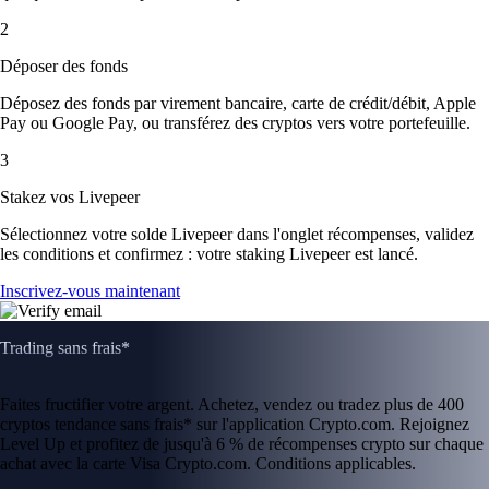
2
Déposer des fonds
Déposez des fonds par virement bancaire, carte de crédit/débit, Apple
Pay ou Google Pay, ou transférez des cryptos vers votre portefeuille.
3
Stakez vos Livepeer
Sélectionnez votre solde Livepeer dans l'onglet récompenses, validez
les conditions et confirmez : votre staking Livepeer est lancé.
Inscrivez-vous maintenant
Trading sans frais*
Faites fructifier votre argent. Achetez, vendez ou tradez plus de 400
cryptos tendance sans frais* sur l'application Crypto.com. Rejoignez
Level Up et profitez de jusqu'à 6 % de récompenses crypto sur chaque
achat avec la carte Visa Crypto.com. Conditions applicables.