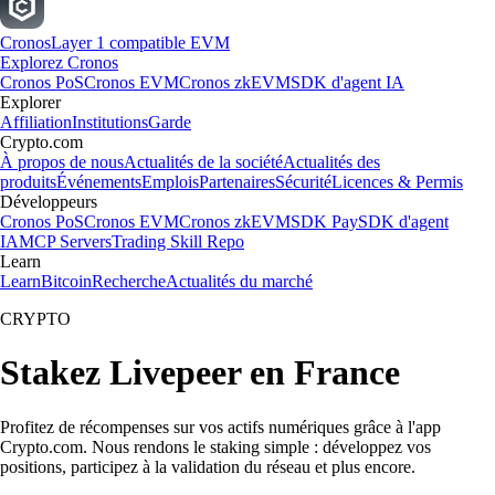
Cronos
Layer 1 compatible EVM
Explorez Cronos
Cronos PoS
Cronos EVM
Cronos zkEVM
SDK d'agent IA
Explorer
Affiliation
Institutions
Garde
Crypto.com
À propos de nous
Actualités de la société
Actualités des
produits
Événements
Emplois
Partenaires
Sécurité
Licences & Permis
Développeurs
Cronos PoS
Cronos EVM
Cronos zkEVM
SDK Pay
SDK d'agent
IA
MCP Servers
Trading Skill Repo
Learn
Learn
Bitcoin
Recherche
Actualités du marché
CRYPTO
Stakez Livepeer en France
Profitez de récompenses sur vos actifs numériques grâce à l'app
Crypto.com. Nous rendons le staking simple : développez vos
positions, participez à la validation du réseau et plus encore.