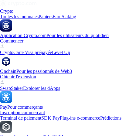
Crypto
Toutes les monnaies
Paniers
Earn
Staking
Application Crypto.com
Pour les utilisateurs du quotidien
Commencer
Crypto
Carte Visa prépayée
Level Up
Onchain
Pour les passionnés de Web3
Obtenir l'extension
Swap
Staker
Explorer les dApps
Pay
Pour commerçants
Inscription commerçant
Terminal de paiement
SDK Pay
Plug-ins e-commerce
Prédictions