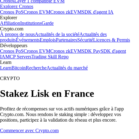
Cronos
Layer 1 compatible EVM
Explorez Cronos
Cronos PoS
Cronos EVM
Cronos zkEVM
SDK d'agent IA
Explorer
Affiliation
Institutions
Garde
Crypto.com
À propos de nous
Actualités de la société
Actualités des
produits
Événements
Emplois
Partenaires
Sécurité
Licences & Permis
Développeurs
Cronos PoS
Cronos EVM
Cronos zkEVM
SDK Pay
SDK d'agent
IA
MCP Servers
Trading Skill Repo
Learn
Learn
Bitcoin
Recherche
Actualités du marché
CRYPTO
Stakez Lisk en France
Profitez de récompenses sur vos actifs numériques grâce à l'app
Crypto.com. Nous rendons le staking simple : développez vos
positions, participez à la validation du réseau et plus encore.
Commencer avec Crypto.com