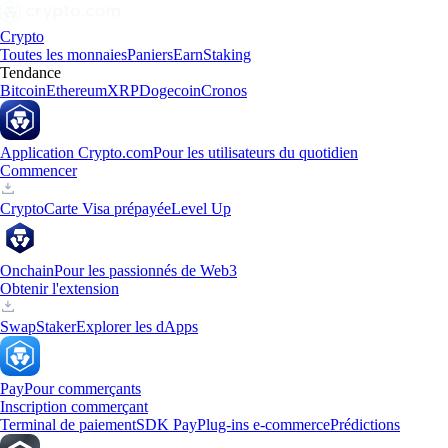
Crypto
Toutes les monnaies
Paniers
Earn
Staking
Tendance
Bitcoin
Ethereum
XRP
Dogecoin
Cronos
Application Crypto.com
Pour les utilisateurs du quotidien
Commencer
Crypto
Carte Visa prépayée
Level Up
Onchain
Pour les passionnés de Web3
Obtenir l'extension
Swap
Staker
Explorer les dApps
Pay
Pour commerçants
Inscription commerçant
Terminal de paiement
SDK Pay
Plug-ins e-commerce
Prédictions