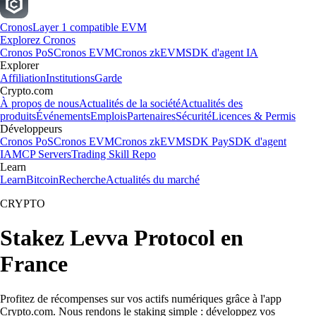
Cronos
Layer 1 compatible EVM
Explorez Cronos
Cronos PoS
Cronos EVM
Cronos zkEVM
SDK d'agent IA
Explorer
Affiliation
Institutions
Garde
Crypto.com
À propos de nous
Actualités de la société
Actualités des
produits
Événements
Emplois
Partenaires
Sécurité
Licences & Permis
Développeurs
Cronos PoS
Cronos EVM
Cronos zkEVM
SDK Pay
SDK d'agent
IA
MCP Servers
Trading Skill Repo
Learn
Learn
Bitcoin
Recherche
Actualités du marché
CRYPTO
Stakez Levva Protocol en
France
Profitez de récompenses sur vos actifs numériques grâce à l'app
Crypto.com. Nous rendons le staking simple : développez vos