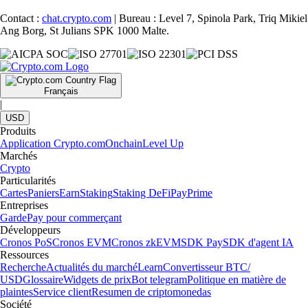
Contact :
chat.crypto.com
| Bureau : Level 7, Spinola Park, Triq Mikiel
Ang Borg, St Julians SPK 1000 Malte.
Français
|
USD
Produits
Application Crypto.com
Onchain
Level Up
Marchés
Crypto
Particularités
Cartes
Paniers
Earn
Staking
Staking DeFi
Pay
Prime
Entreprises
Garde
Pay pour commerçant
Développeurs
Cronos PoS
Cronos EVM
Cronos zkEVM
SDK Pay
SDK d'agent IA
Ressources
Recherche
Actualités du marché
Learn
Convertisseur BTC/
USD
Glossaire
Widgets de prix
Bot telegram
Politique en matière de
plaintes
Service client
Resumen de criptomonedas
Société