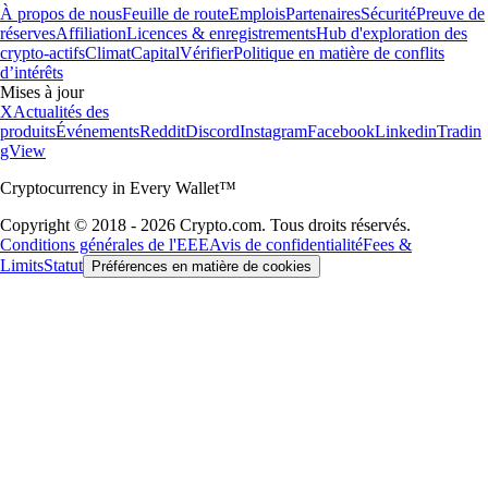
À propos de nous
Feuille de route
Emplois
Partenaires
Sécurité
Preuve de
réserves
Affiliation
Licences & enregistrements
Hub d'exploration des
crypto-actifs
Climat
Capital
Vérifier
Politique en matière de conflits
d’intérêts
Mises à jour
X
Actualités des
produits
Événements
Reddit
Discord
Instagram
Facebook
Linkedin
Tradin
gView
Cryptocurrency in Every Wallet™
Copyright © 2018 - 2026 Crypto.com. Tous droits réservés.
Conditions générales de l'EEE
Avis de confidentialité
Fees &
Limits
Statut
Préférences en matière de cookies