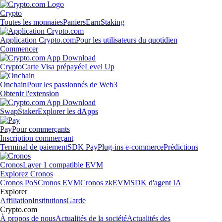
Crypto
Toutes les monnaies
Paniers
Earn
Staking
Application Crypto.com
Pour les utilisateurs du quotidien
Commencer
Crypto
Carte Visa prépayée
Level Up
Onchain
Pour les passionnés de Web3
Obtenir l'extension
Swap
Staker
Explorer les dApps
Pay
Pour commerçants
Inscription commerçant
Terminal de paiement
SDK Pay
Plug-ins e-commerce
Prédictions
Cronos
Layer 1 compatible EVM
Explorez Cronos
Cronos PoS
Cronos EVM
Cronos zkEVM
SDK d'agent IA
Explorer
Affiliation
Institutions
Garde
Crypto.com
À propos de nous
Actualités de la société
Actualités des