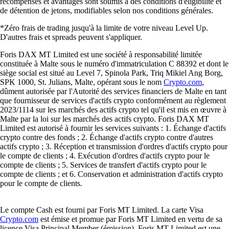
récompenses et avantages sont soumis à des conditions d'éligibilité et
de détention de jetons, modifiables selon nos conditions générales.
*Zéro frais de trading jusqu'à la limite de votre niveau Level Up.
D'autres frais et spreads peuvent s'appliquer.
Foris DAX MT Limited est une société à responsabilité limitée
constituée à Malte sous le numéro d'immatriculation C 88392 et dont le
siège social est situé au Level 7, Spinola Park, Triq Mikiel Ang Borg,
SPK 1000, St. Julians, Malte, opérant sous le nom
Crypto.com
,
dûment autorisée par l'Autorité des services financiers de Malte en tant
que fournisseur de services d'actifs crypto conformément au règlement
2023/1114 sur les marchés des actifs crypto tel qu'il est mis en œuvre à
Malte par la loi sur les marchés des actifs crypto. Foris DAX MT
Limited est autorisé à fournir les services suivants : 1. Échange d'actifs
crypto contre des fonds ; 2. Échange d'actifs crypto contre d'autres
actifs crypto ; 3. Réception et transmission d'ordres d'actifs crypto pour
le compte de clients ; 4. Exécution d'ordres d'actifs crypto pour le
compte de clients ; 5. Services de transfert d'actifs crypto pour le
compte de clients ; et 6. Conservation et administration d'actifs crypto
pour le compte de clients.
Le compte Cash est fourni par Foris MT Limited. La carte Visa
Crypto.com
est émise et promue par Foris MT Limited en vertu de sa
licence Visa Principal Member (émission). Foris MT Limited est une