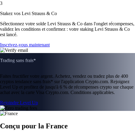
3
Stakez vos Levi Strauss & Co
Sélectionnez votre solde Levi Strauss & Co dans l'onglet récompenses,
validez les conditions et confirmez : votre staking Levi Strauss & Co
est lancé.
Inscrivez-vous maintenant
Trading sans frais*
Faites fructifier votre argent. Achetez, vendez ou tradez plus de 400
cryptos tendance sans frais* sur l'application Crypto.com. Rejoignez
Level Up et profitez de jusqu'à 6 % de récompenses crypto sur chaque
achat avec la carte Visa Crypto.com. Conditions applicables.
Rejoindre Level Up
Conçu pour la France