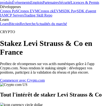
produits
Événements
Emplois
Partenaires
Sécurité
Licences & Permis
Développeurs
Cronos PoS
Cronos EVM
Cronos zkEVM
SDK Pay
SDK d'agent
IA
MCP Servers
Trading Skill Repo
Learn
Learn
Bitcoin
Recherche
Actualités du marché
CRYPTO
Stakez Levi Strauss & Co en
France
Profitez de récompenses sur vos actifs numériques grâce à l'app
Crypto.com. Nous rendons le staking simple : développez vos
positions, participez à la validation du réseau et plus encore.
Commencer avec Crypto.com
Tout l'intérêt de staker Levi Strauss & Co