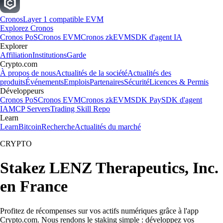
Cronos
Layer 1 compatible EVM
Explorez Cronos
Cronos PoS
Cronos EVM
Cronos zkEVM
SDK d'agent IA
Explorer
Affiliation
Institutions
Garde
Crypto.com
À propos de nous
Actualités de la société
Actualités des
produits
Événements
Emplois
Partenaires
Sécurité
Licences & Permis
Développeurs
Cronos PoS
Cronos EVM
Cronos zkEVM
SDK Pay
SDK d'agent
IA
MCP Servers
Trading Skill Repo
Learn
Learn
Bitcoin
Recherche
Actualités du marché
CRYPTO
Stakez LENZ Therapeutics, Inc.
en France
Profitez de récompenses sur vos actifs numériques grâce à l'app
Crypto.com. Nous rendons le staking simple : développez vos