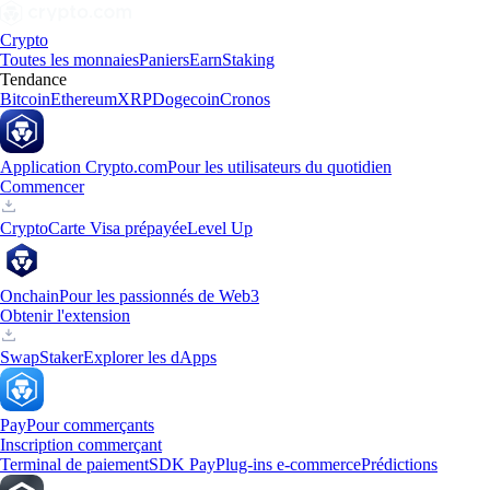
Crypto
Toutes les monnaies
Paniers
Earn
Staking
Tendance
Bitcoin
Ethereum
XRP
Dogecoin
Cronos
Application Crypto.com
Pour les utilisateurs du quotidien
Commencer
Crypto
Carte Visa prépayée
Level Up
Onchain
Pour les passionnés de Web3
Obtenir l'extension
Swap
Staker
Explorer les dApps
Pay
Pour commerçants
Inscription commerçant
Terminal de paiement
SDK Pay
Plug-ins e-commerce
Prédictions