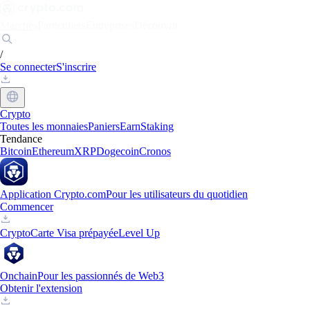
Marchés
Particuliers
Entreprises
Découvrir
/
Se connecter
S'inscrire
Crypto
Toutes les monnaies
Paniers
Earn
Staking
Tendance
Bitcoin
Ethereum
XRP
Dogecoin
Cronos
Application Crypto.com
Pour les utilisateurs du quotidien
Commencer
Crypto
Carte Visa prépayée
Level Up
Onchain
Pour les passionnés de Web3
Obtenir l'extension