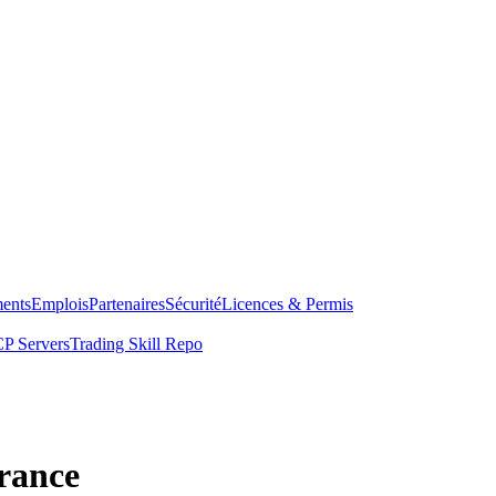
ents
Emplois
Partenaires
Sécurité
Licences & Permis
P Servers
Trading Skill Repo
rance