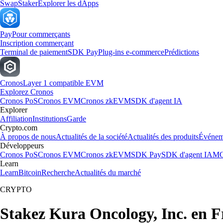
Swap
Staker
Explorer les dApps
Pay
Pour commerçants
Inscription commerçant
Terminal de paiement
SDK Pay
Plug-ins e-commerce
Prédictions
Cronos
Layer 1 compatible EVM
Explorez Cronos
Cronos PoS
Cronos EVM
Cronos zkEVM
SDK d'agent IA
Explorer
Affiliation
Institutions
Garde
Crypto.com
À propos de nous
Actualités de la société
Actualités des produits
Événem
Développeurs
Cronos PoS
Cronos EVM
Cronos zkEVM
SDK Pay
SDK d'agent IA
MC
Learn
Learn
Bitcoin
Recherche
Actualités du marché
CRYPTO
Stakez Kura Oncology, Inc. en F