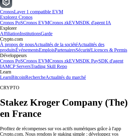
Cronos
Layer 1 compatible EVM
Explorez Cronos
Cronos PoS
Cronos EVM
Cronos zkEVM
SDK d'agent IA
Explorer
Affiliation
Institutions
Garde
Crypto.com
À propos de nous
Actualités de la société
Actualités des
produits
Événements
Emplois
Partenaires
Sécurité
Licences & Permis
Développeurs
Cronos PoS
Cronos EVM
Cronos zkEVM
SDK Pay
SDK d'agent
IA
MCP Servers
Trading Skill Repo
Learn
Learn
Bitcoin
Recherche
Actualités du marché
CRYPTO
Stakez Kroger Company (The)
en France
Profitez de récompenses sur vos actifs numériques grâce à l'app
Crypto.com. Nous rendons le staking simple : développez vos