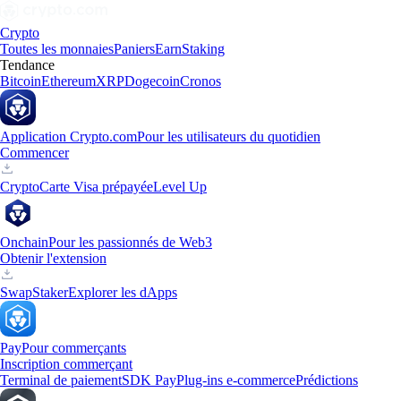
Crypto
Toutes les monnaies
Paniers
Earn
Staking
Tendance
Bitcoin
Ethereum
XRP
Dogecoin
Cronos
Application Crypto.com
Pour les utilisateurs du quotidien
Commencer
Crypto
Carte Visa prépayée
Level Up
Onchain
Pour les passionnés de Web3
Obtenir l'extension
Swap
Staker
Explorer les dApps
Pay
Pour commerçants
Inscription commerçant
Terminal de paiement
SDK Pay
Plug-ins e-commerce
Prédictions