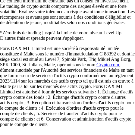
Ce contenu informatif ne constitue pas un conseil en investissement.
Le trading de crypto-actifs comporte des risques élevés et une forte
volatilité. Évaluez votre tolérance au risque avant toute transaction. Les
récompenses et avantages sont soumis à des conditions d'éligibilité et
de détention de jetons, modifiables selon nos conditions générales.
*Zéro frais de trading jusqu'à la limite de votre niveau Level Up.
D'autres frais et spreads peuvent s'appliquer.
Foris DAX MT Limited est une société à responsabilité limitée
constituée à Malte sous le numéro d'immatriculation C 88392 et dont le
siège social est situé au Level 7, Spinola Park, Triq Mikiel Ang Borg,
SPK 1000, St. Julians, Malte, opérant sous le nom
Crypto.com
,
dûment autorisée par l'Autorité des services financiers de Malte en tant
que fournisseur de services d'actifs crypto conformément au règlement
2023/1114 sur les marchés des actifs crypto tel qu'il est mis en œuvre à
Malte par la loi sur les marchés des actifs crypto. Foris DAX MT
Limited est autorisé à fournir les services suivants : 1. Échange d'actifs
crypto contre des fonds ; 2. Échange d'actifs crypto contre d'autres
actifs crypto ; 3. Réception et transmission d'ordres d'actifs crypto pour
le compte de clients ; 4. Exécution d'ordres d'actifs crypto pour le
compte de clients ; 5. Services de transfert d'actifs crypto pour le
compte de clients ; et 6. Conservation et administration d'actifs crypto
pour le compte de clients.