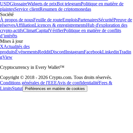
USD
Glossaire
Widgets de prix
Bot telegram
Politique en matière de
plaintes
Service client
Resumen de criptomonedas
Société
À propos de nous
Feuille de route
Emplois
Partenaires
Sécurité
Preuve de
réserves
Affiliation
Licences & enregistrements
Hub d'exploration des
crypto-actifs
Climat
Capital
Vérifier
Politique en matière de conflits
d’intérêts
Mises à jour
X
Actualités des
produits
Événements
Reddit
Discord
Instagram
Facebook
Linkedin
Tradin
gView
Cryptocurrency in Every Wallet™
Copyright © 2018 - 2026 Crypto.com. Tous droits réservés.
Conditions générales de l'EEE
Avis de confidentialité
Fees &
Limits
Statut
Préférences en matière de cookies