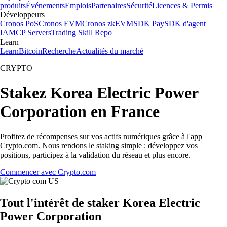
produits
Événements
Emplois
Partenaires
Sécurité
Licences & Permis
Développeurs
Cronos PoS
Cronos EVM
Cronos zkEVM
SDK Pay
SDK d'agent
IA
MCP Servers
Trading Skill Repo
Learn
Learn
Bitcoin
Recherche
Actualités du marché
CRYPTO
Stakez Korea Electric Power
Corporation en France
Profitez de récompenses sur vos actifs numériques grâce à l'app
Crypto.com. Nous rendons le staking simple : développez vos
positions, participez à la validation du réseau et plus encore.
Commencer avec Crypto.com
Tout l'intérêt de staker Korea Electric
Power Corporation