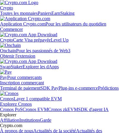
Crypto
Toutes les monnaies
Paniers
Earn
Staking
Application Crypto.com
Pour les utilisateurs du quotidien
Commencer
Crypto
Carte Visa prépayée
Level Up
Onchain
Pour les passionnés de Web3
Obtenir l'extension
Swap
Staker
Explorer les dApps
Pay
Pour commerçants
Inscription commerçant
Terminal de paiement
SDK Pay
Plug-ins e-commerce
Prédictions
Cronos
Layer 1 compatible EVM
Explorez Cronos
Cronos PoS
Cronos EVM
Cronos zkEVM
SDK d'agent IA
Explorer
Affiliation
Institutions
Garde
Crypto.com
À propos de nous
Actualités de la société
Actualités des