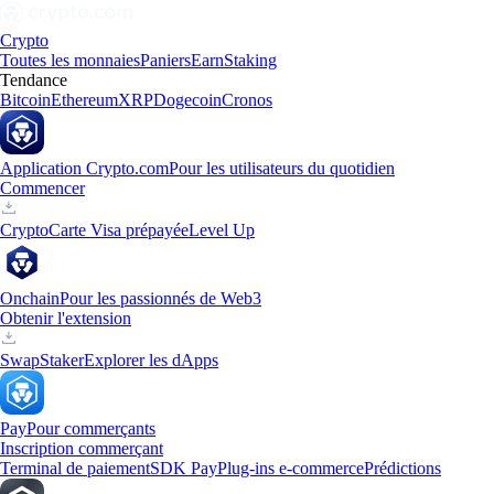
Crypto
Toutes les monnaies
Paniers
Earn
Staking
Tendance
Bitcoin
Ethereum
XRP
Dogecoin
Cronos
Application Crypto.com
Pour les utilisateurs du quotidien
Commencer
Crypto
Carte Visa prépayée
Level Up
Onchain
Pour les passionnés de Web3
Obtenir l'extension
Swap
Staker
Explorer les dApps
Pay
Pour commerçants
Inscription commerçant
Terminal de paiement
SDK Pay
Plug-ins e-commerce
Prédictions