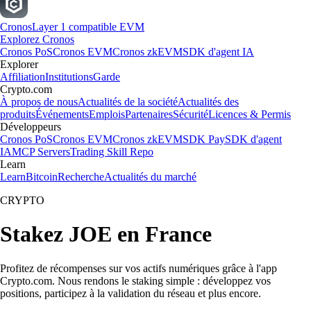
Cronos
Layer 1 compatible EVM
Explorez Cronos
Cronos PoS
Cronos EVM
Cronos zkEVM
SDK d'agent IA
Explorer
Affiliation
Institutions
Garde
Crypto.com
À propos de nous
Actualités de la société
Actualités des
produits
Événements
Emplois
Partenaires
Sécurité
Licences & Permis
Développeurs
Cronos PoS
Cronos EVM
Cronos zkEVM
SDK Pay
SDK d'agent
IA
MCP Servers
Trading Skill Repo
Learn
Learn
Bitcoin
Recherche
Actualités du marché
CRYPTO
Stakez JOE en France
Profitez de récompenses sur vos actifs numériques grâce à l'app
Crypto.com. Nous rendons le staking simple : développez vos
positions, participez à la validation du réseau et plus encore.