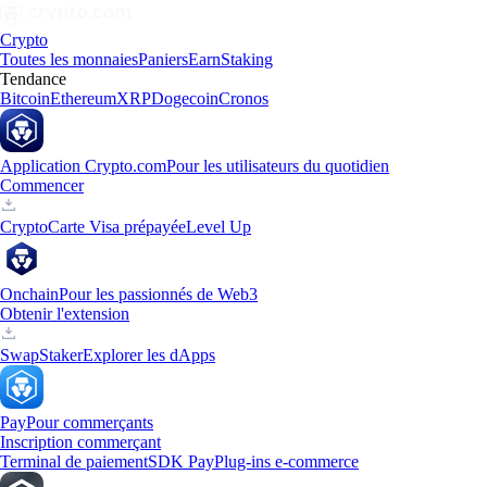
Crypto
Toutes les monnaies
Paniers
Earn
Staking
Tendance
Bitcoin
Ethereum
XRP
Dogecoin
Cronos
Application Crypto.com
Pour les utilisateurs du quotidien
Commencer
Crypto
Carte Visa prépayée
Level Up
Onchain
Pour les passionnés de Web3
Obtenir l'extension
Swap
Staker
Explorer les dApps
Pay
Pour commerçants
Inscription commerçant
Terminal de paiement
SDK Pay
Plug-ins e-commerce