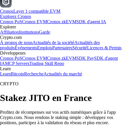
Cronos
Layer 1 compatible EVM
Explorez Cronos
Cronos PoS
Cronos EVM
Cronos zkEVM
SDK d'agent IA
Explorer
Affiliation
Institutions
Garde
Crypto.com
À propos de nous
Actualités de la société
Actualités des
produits
Événements
Emplois
Partenaires
Sécurité
Licences & Permis
Développeurs
Cronos PoS
Cronos EVM
Cronos zkEVM
SDK Pay
SDK d'agent
IA
MCP Servers
Trading Skill Repo
Learn
Learn
Bitcoin
Recherche
Actualités du marché
CRYPTO
Stakez JITO en France
Profitez de récompenses sur vos actifs numériques grâce à l'app
Crypto.com. Nous rendons le staking simple : développez vos
positions, participez à la validation du réseau et plus encore.