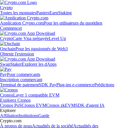
Crypto
Toutes les monnaies
Paniers
Earn
Staking
Application Crypto.com
Pour les utilisateurs du quotidien
Commencer
Crypto
Carte Visa prépayée
Level Up
Onchain
Pour les passionnés de Web3
Obtenir l'extension
Swap
Staker
Explorer les dApps
Pay
Pour commerçants
Inscription commerçant
Terminal de paiement
SDK Pay
Plug-ins e-commerce
Prédictions
Cronos
Layer 1 compatible EVM
Explorez Cronos
Cronos PoS
Cronos EVM
Cronos zkEVM
SDK d'agent IA
Explorer
Affiliation
Institutions
Garde
Crypto.com
À propos de nous
Actualités de la société
Actualités des