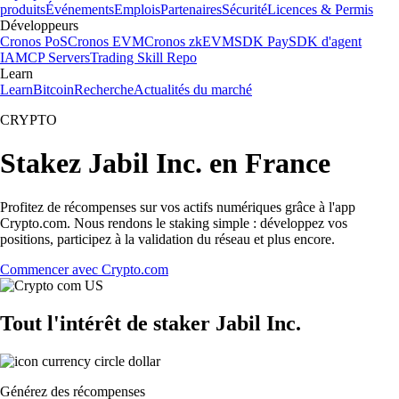
produits
Événements
Emplois
Partenaires
Sécurité
Licences & Permis
Développeurs
Cronos PoS
Cronos EVM
Cronos zkEVM
SDK Pay
SDK d'agent
IA
MCP Servers
Trading Skill Repo
Learn
Learn
Bitcoin
Recherche
Actualités du marché
CRYPTO
Stakez Jabil Inc. en France
Profitez de récompenses sur vos actifs numériques grâce à l'app
Crypto.com. Nous rendons le staking simple : développez vos
positions, participez à la validation du réseau et plus encore.
Commencer avec Crypto.com
Tout l'intérêt de staker Jabil Inc.
Générez des récompenses