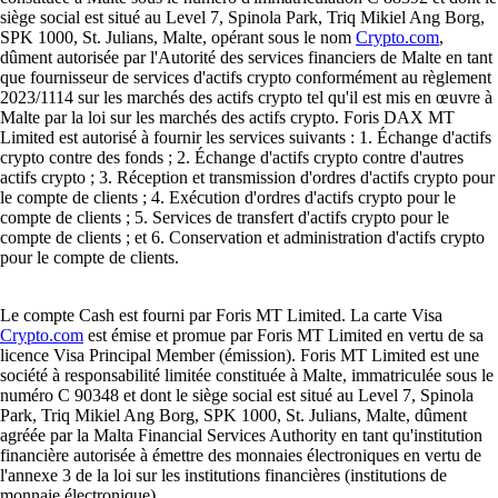
siège social est situé au Level 7, Spinola Park, Triq Mikiel Ang Borg,
SPK 1000, St. Julians, Malte, opérant sous le nom
Crypto.com
,
dûment autorisée par l'Autorité des services financiers de Malte en tant
que fournisseur de services d'actifs crypto conformément au règlement
2023/1114 sur les marchés des actifs crypto tel qu'il est mis en œuvre à
Malte par la loi sur les marchés des actifs crypto. Foris DAX MT
Limited est autorisé à fournir les services suivants : 1. Échange d'actifs
crypto contre des fonds ; 2. Échange d'actifs crypto contre d'autres
actifs crypto ; 3. Réception et transmission d'ordres d'actifs crypto pour
le compte de clients ; 4. Exécution d'ordres d'actifs crypto pour le
compte de clients ; 5. Services de transfert d'actifs crypto pour le
compte de clients ; et 6. Conservation et administration d'actifs crypto
pour le compte de clients.
Le compte Cash est fourni par Foris MT Limited. La carte Visa
Crypto.com
est émise et promue par Foris MT Limited en vertu de sa
licence Visa Principal Member (émission). Foris MT Limited est une
société à responsabilité limitée constituée à Malte, immatriculée sous le
numéro C 90348 et dont le siège social est situé au Level 7, Spinola
Park, Triq Mikiel Ang Borg, SPK 1000, St. Julians, Malte, dûment
agréée par la Malta Financial Services Authority en tant qu'institution
financière autorisée à émettre des monnaies électroniques en vertu de
l'annexe 3 de la loi sur les institutions financières (institutions de
monnaie électronique).