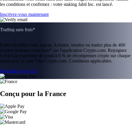
les conditions et confirmez : votre staking Jabil Inc. est lancé.
Inscrivez-vous maintenant
Trading sans frais*
Faites fructifier votre argent. Achetez, vendez ou tradez plus de 400
cryptos tendance sans frais* sur l'application Crypto.com. Rejoignez
Level Up et profitez de jusqu'à 6 % de récompenses crypto sur chaque
achat avec la carte Visa Crypto.com. Conditions applicables.
Rejoindre Level Up
Conçu pour la France