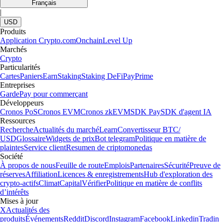
Français
|
USD
Produits
Application Crypto.com
Onchain
Level Up
Marchés
Crypto
Particularités
Cartes
Paniers
Earn
Staking
Staking DeFi
Pay
Prime
Entreprises
Garde
Pay pour commerçant
Développeurs
Cronos PoS
Cronos EVM
Cronos zkEVM
SDK Pay
SDK d'agent IA
Ressources
Recherche
Actualités du marché
Learn
Convertisseur BTC/
USD
Glossaire
Widgets de prix
Bot telegram
Politique en matière de
plaintes
Service client
Resumen de criptomonedas
Société
À propos de nous
Feuille de route
Emplois
Partenaires
Sécurité
Preuve de
réserves
Affiliation
Licences & enregistrements
Hub d'exploration des
crypto-actifs
Climat
Capital
Vérifier
Politique en matière de conflits
d’intérêts
Mises à jour
X
Actualités des
produits
Événements
Reddit
Discord
Instagram
Facebook
Linkedin
Tradin