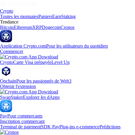
Crypto
Toutes les monnaies
Paniers
Earn
Staking
Tendance
Bitcoin
Ethereum
XRP
Dogecoin
Cronos
Application Crypto.com
Pour les utilisateurs du quotidien
Commencer
Crypto
Carte Visa prépayée
Level Up
Onchain
Pour les passionnés de Web3
Obtenir l'extension
Swap
Staker
Explorer les dApps
Pay
Pour commerçants
Inscription commerçant
Terminal de paiement
SDK Pay
Plug-ins e-commerce
Prédictions