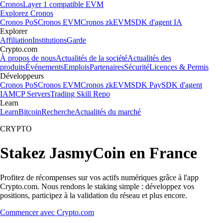
Cronos
Layer 1 compatible EVM
Explorez Cronos
Cronos PoS
Cronos EVM
Cronos zkEVM
SDK d'agent IA
Explorer
Affiliation
Institutions
Garde
Crypto.com
À propos de nous
Actualités de la société
Actualités des
produits
Événements
Emplois
Partenaires
Sécurité
Licences & Permis
Développeurs
Cronos PoS
Cronos EVM
Cronos zkEVM
SDK Pay
SDK d'agent
IA
MCP Servers
Trading Skill Repo
Learn
Learn
Bitcoin
Recherche
Actualités du marché
CRYPTO
Stakez JasmyCoin en France
Profitez de récompenses sur vos actifs numériques grâce à l'app
Crypto.com. Nous rendons le staking simple : développez vos
positions, participez à la validation du réseau et plus encore.
Commencer avec Crypto.com