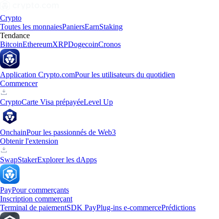
Crypto
Toutes les monnaies
Paniers
Earn
Staking
Tendance
Bitcoin
Ethereum
XRP
Dogecoin
Cronos
Application Crypto.com
Pour les utilisateurs du quotidien
Commencer
Crypto
Carte Visa prépayée
Level Up
Onchain
Pour les passionnés de Web3
Obtenir l'extension
Swap
Staker
Explorer les dApps
Pay
Pour commerçants
Inscription commerçant
Terminal de paiement
SDK Pay
Plug-ins e-commerce
Prédictions